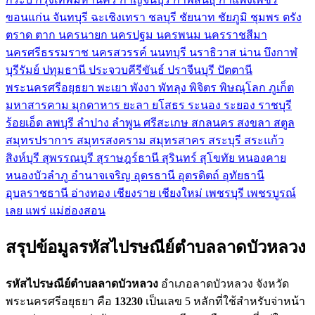
ขอนแก่น
จันทบุรี
ฉะเชิงเทรา
ชลบุรี
ชัยนาท
ชัยภูมิ
ชุมพร
ตรัง
ตราด
ตาก
นครนายก
นครปฐม
นครพนม
นครราชสีมา
นครศรีธรรมราช
นครสวรรค์
นนทบุรี
นราธิวาส
น่าน
บึงกาฬ
บุรีรัมย์
ปทุมธานี
ประจวบคีรีขันธ์
ปราจีนบุรี
ปัตตานี
พระนครศรีอยุธยา
พะเยา
พังงา
พัทลุง
พิจิตร
พิษณุโลก
ภูเก็ต
มหาสารคาม
มุกดาหาร
ยะลา
ยโสธร
ระนอง
ระยอง
ราชบุรี
ร้อยเอ็ด
ลพบุรี
ลำปาง
ลำพูน
ศรีสะเกษ
สกลนคร
สงขลา
สตูล
สมุทรปราการ
สมุทรสงคราม
สมุทรสาคร
สระบุรี
สระแก้ว
สิงห์บุรี
สุพรรณบุรี
สุราษฎร์ธานี
สุรินทร์
สุโขทัย
หนองคาย
หนองบัวลำภู
อำนาจเจริญ
อุดรธานี
อุตรดิตถ์
อุทัยธานี
อุบลราชธานี
อ่างทอง
เชียงราย
เชียงใหม่
เพชรบุรี
เพชรบูรณ์
เลย
แพร่
แม่ฮ่องสอน
สรุปข้อมูลรหัสไปรษณีย์ตำบลลาดบัวหลวง
รหัสไปรษณีย์ตำบลลาดบัวหลวง
อำเภอลาดบัวหลวง จังหวัด
พระนครศรีอยุธยา คือ
13230
เป็นเลข 5 หลักที่ใช้สำหรับจ่าหน้า