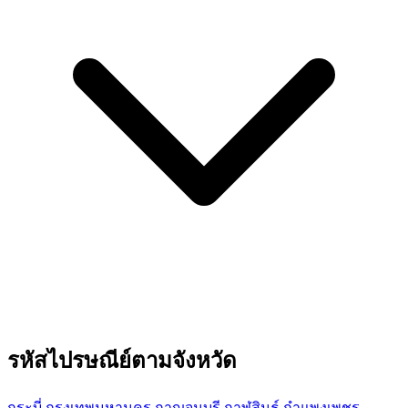
รหัสไปรษณีย์ตามจังหวัด
กระบี่
กรุงเทพมหานคร
กาญจนบุรี
กาฬสินธุ์
กำแพงเพชร