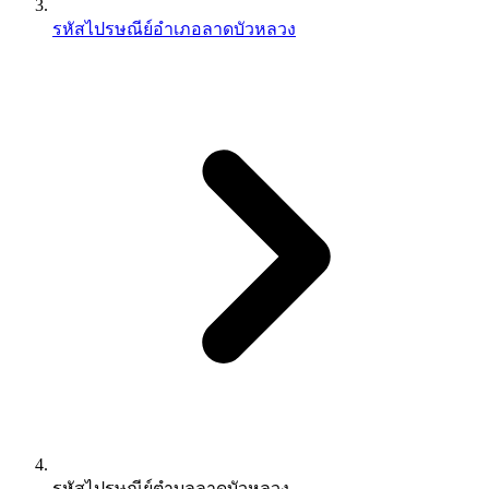
รหัสไปรษณีย์อำเภอลาดบัวหลวง
รหัสไปรษณีย์ตำบลลาดบัวหลวง