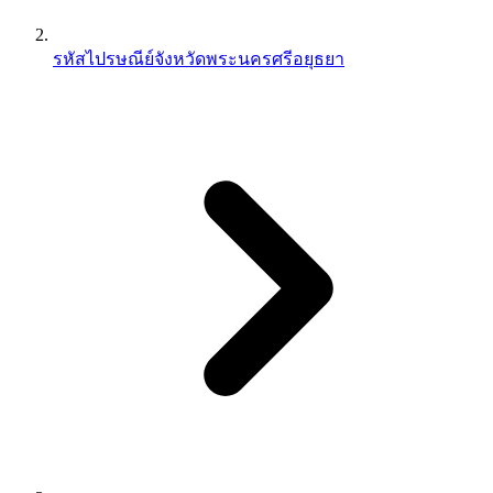
รหัสไปรษณีย์จังหวัดพระนครศรีอยุธยา