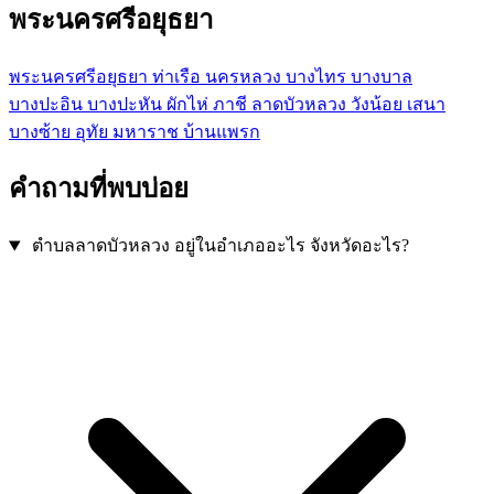
พระนครศรีอยุธยา
พระนครศรีอยุธยา
ท่าเรือ
นครหลวง
บางไทร
บางบาล
บางปะอิน
บางปะหัน
ผักไห่
ภาชี
ลาดบัวหลวง
วังน้อย
เสนา
บางซ้าย
อุทัย
มหาราช
บ้านแพรก
คำถามที่พบบ่อย
ตำบลลาดบัวหลวง อยู่ในอำเภออะไร จังหวัดอะไร?