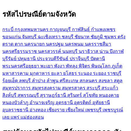
รหัสไปรษณีย์ตามจังหวัด
กระบี่
กรุงเทพมหานคร
กาญจนบุรี
กาฬสินธุ์
กำแพงเพชร
ขอนแก่น
จันทบุรี
ฉะเชิงเทรา
ชลบุรี
ชัยนาท
ชัยภูมิ
ชุมพร
ตรัง
ตราด
ตาก
นครนายก
นครปฐม
นครพนม
นครราชสีมา
นครศรีธรรมราช
นครสวรรค์
นนทบุรี
นราธิวาส
น่าน
บึงกาฬ
บุรีรัมย์
ปทุมธานี
ประจวบคีรีขันธ์
ปราจีนบุรี
ปัตตานี
พระนครศรีอยุธยา
พะเยา
พังงา
พัทลุง
พิจิตร
พิษณุโลก
ภูเก็ต
มหาสารคาม
มุกดาหาร
ยะลา
ยโสธร
ระนอง
ระยอง
ราชบุรี
ร้อยเอ็ด
ลพบุรี
ลำปาง
ลำพูน
ศรีสะเกษ
สกลนคร
สงขลา
สตูล
สมุทรปราการ
สมุทรสงคราม
สมุทรสาคร
สระบุรี
สระแก้ว
สิงห์บุรี
สุพรรณบุรี
สุราษฎร์ธานี
สุรินทร์
สุโขทัย
หนองคาย
หนองบัวลำภู
อำนาจเจริญ
อุดรธานี
อุตรดิตถ์
อุทัยธานี
อุบลราชธานี
อ่างทอง
เชียงราย
เชียงใหม่
เพชรบุรี
เพชรบูรณ์
เลย
แพร่
แม่ฮ่องสอน