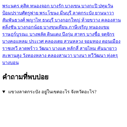
พระนคร
ดุสิต
หนองจอก
บางรัก
บางเขน
บางกะปิ
ปทุมวัน
ป้อมปราบศัตรูพ่าย
พระโขนง
มีนบุรี
ลาดกระบัง
ยานนาวา
สัมพันธวงศ์
พญาไท
ธนบุรี
บางกอกใหญ่
ห้วยขวาง
คลองสาน
ตลิ่งชัน
บางกอกน้อย
บางขุนเทียน
ภาษีเจริญ
หนองแขม
ราษฎร์บูรณะ
บางพลัด
ดินแดง
บึงกุ่ม
สาทร
บางซื่อ
จตุจักร
บางคอแหลม
ประเวศ
คลองเตย
สวนหลวง
จอมทอง
ดอนเมือง
ราชเทวี
ลาดพร้าว
วัฒนา
บางแค
หลักสี่
สายไหม
คันนายาว
สะพานสูง
วังทองหลาง
คลองสามวา
บางนา
ทวีวัฒนา
ทุ่งครุ
บางบอน
คำถามที่พบบ่อย
แขวงลาดกระบัง อยู่ในเขตอะไร จังหวัดอะไร?