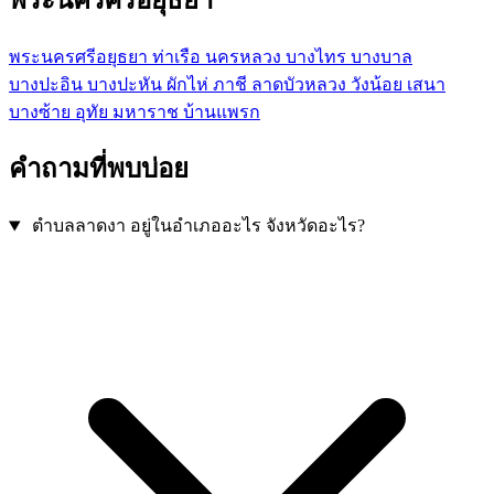
พระนครศรีอยุธยา
ท่าเรือ
นครหลวง
บางไทร
บางบาล
บางปะอิน
บางปะหัน
ผักไห่
ภาชี
ลาดบัวหลวง
วังน้อย
เสนา
บางซ้าย
อุทัย
มหาราช
บ้านแพรก
คำถามที่พบบ่อย
ตำบลลาดงา อยู่ในอำเภออะไร จังหวัดอะไร?