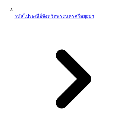
รหัสไปรษณีย์จังหวัดพระนครศรีอยุธยา