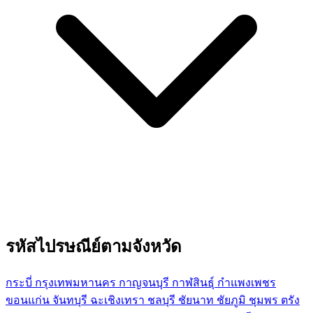
รหัสไปรษณีย์ตามจังหวัด
กระบี่
กรุงเทพมหานคร
กาญจนบุรี
กาฬสินธุ์
กำแพงเพชร
ขอนแก่น
จันทบุรี
ฉะเชิงเทรา
ชลบุรี
ชัยนาท
ชัยภูมิ
ชุมพร
ตรัง