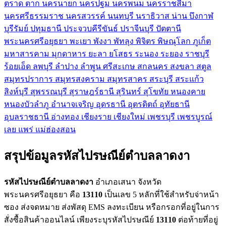
ตราด
ตาก
นครนายก
นครปฐม
นครพนม
นครราชสีมา
นครศรีธรรมราช
นครสวรรค์
นนทบุรี
นราธิวาส
น่าน
บึงกาฬ
บุรีรัมย์
ปทุมธานี
ประจวบคีรีขันธ์
ปราจีนบุรี
ปัตตานี
พระนครศรีอยุธยา
พะเยา
พังงา
พัทลุง
พิจิตร
พิษณุโลก
ภูเก็ต
มหาสารคาม
มุกดาหาร
ยะลา
ยโสธร
ระนอง
ระยอง
ราชบุรี
ร้อยเอ็ด
ลพบุรี
ลำปาง
ลำพูน
ศรีสะเกษ
สกลนคร
สงขลา
สตูล
สมุทรปราการ
สมุทรสงคราม
สมุทรสาคร
สระบุรี
สระแก้ว
สิงห์บุรี
สุพรรณบุรี
สุราษฎร์ธานี
สุรินทร์
สุโขทัย
หนองคาย
หนองบัวลำภู
อำนาจเจริญ
อุดรธานี
อุตรดิตถ์
อุทัยธานี
อุบลราชธานี
อ่างทอง
เชียงราย
เชียงใหม่
เพชรบุรี
เพชรบูรณ์
เลย
แพร่
แม่ฮ่องสอน
สรุปข้อมูลรหัสไปรษณีย์ตำบลลาดงา
รหัสไปรษณีย์ตำบลลาดงา
อำเภอเสนา จังหวัด
พระนครศรีอยุธยา คือ
13110
เป็นเลข 5 หลักที่ใช้สำหรับจ่าหน้า
ซอง ส่งจดหมาย ส่งพัสดุ EMS ลงทะเบียน หรือกรอกที่อยู่ในการ
สั่งซื้อสินค้าออนไลน์ เพียงระบุรหัสไปรษณีย์
13110
ต่อท้ายที่อยู่