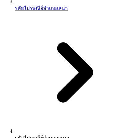
รหัสไปรษณีย์อำเภอเสนา
รหัสไปรษณีย์ตำบลลาดงา