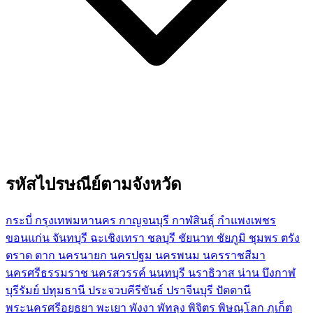
รหัสไปรษณีย์ตามจังหวัด
กระบี่
กรุงเทพมหานคร
กาญจนบุรี
กาฬสินธุ์
กำแพงเพชร
ขอนแก่น
จันทบุรี
ฉะเชิงเทรา
ชลบุรี
ชัยนาท
ชัยภูมิ
ชุมพร
ตรัง
ตราด
ตาก
นครนายก
นครปฐม
นครพนม
นครราชสีมา
นครศรีธรรมราช
นครสวรรค์
นนทบุรี
นราธิวาส
น่าน
บึงกาฬ
บุรีรัมย์
ปทุมธานี
ประจวบคีรีขันธ์
ปราจีนบุรี
ปัตตานี
พระนครศรีอยุธยา
พะเยา
พังงา
พัทลุง
พิจิตร
พิษณุโลก
ภูเก็ต