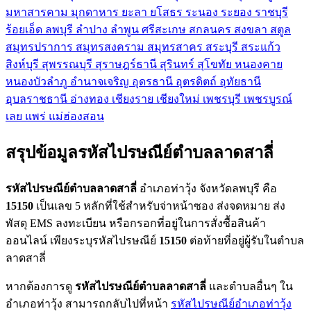
มหาสารคาม
มุกดาหาร
ยะลา
ยโสธร
ระนอง
ระยอง
ราชบุรี
ร้อยเอ็ด
ลพบุรี
ลำปาง
ลำพูน
ศรีสะเกษ
สกลนคร
สงขลา
สตูล
สมุทรปราการ
สมุทรสงคราม
สมุทรสาคร
สระบุรี
สระแก้ว
สิงห์บุรี
สุพรรณบุรี
สุราษฎร์ธานี
สุรินทร์
สุโขทัย
หนองคาย
หนองบัวลำภู
อำนาจเจริญ
อุดรธานี
อุตรดิตถ์
อุทัยธานี
อุบลราชธานี
อ่างทอง
เชียงราย
เชียงใหม่
เพชรบุรี
เพชรบูรณ์
เลย
แพร่
แม่ฮ่องสอน
สรุปข้อมูลรหัสไปรษณีย์ตำบลลาดสาลี่
รหัสไปรษณีย์ตำบลลาดสาลี่
อำเภอท่าวุ้ง จังหวัดลพบุรี คือ
15150
เป็นเลข 5 หลักที่ใช้สำหรับจ่าหน้าซอง ส่งจดหมาย ส่ง
พัสดุ EMS ลงทะเบียน หรือกรอกที่อยู่ในการสั่งซื้อสินค้า
ออนไลน์ เพียงระบุรหัสไปรษณีย์
15150
ต่อท้ายที่อยู่ผู้รับในตำบล
ลาดสาลี่
หากต้องการดู
รหัสไปรษณีย์ตำบลลาดสาลี่
และตำบลอื่นๆ ใน
อำเภอท่าวุ้ง สามารถกลับไปที่หน้า
รหัสไปรษณีย์อำเภอท่าวุ้ง