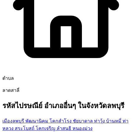
ตำบล
ลาดสาลี่
รหัสไปรษณีย์ อำเภออื่นๆ ในจังหวัดลพบุรี
เมืองลพบุรี
พัฒนานิคม
โคกสำโรง
ชัยบาดาล
ท่าวุ้ง
บ้านหมี่
ท่า
หลวง
สระโบสถ์
โคกเจริญ
ลำสนธิ
หนองม่วง