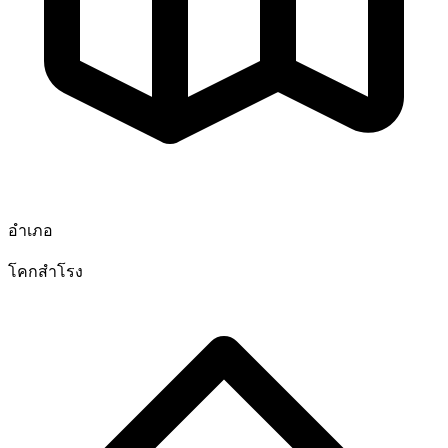
อำเภอ
โคกสำโรง