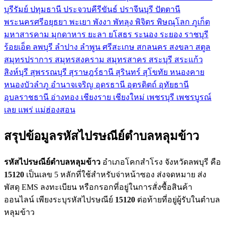
บุรีรัมย์
ปทุมธานี
ประจวบคีรีขันธ์
ปราจีนบุรี
ปัตตานี
พระนครศรีอยุธยา
พะเยา
พังงา
พัทลุง
พิจิตร
พิษณุโลก
ภูเก็ต
มหาสารคาม
มุกดาหาร
ยะลา
ยโสธร
ระนอง
ระยอง
ราชบุรี
ร้อยเอ็ด
ลพบุรี
ลำปาง
ลำพูน
ศรีสะเกษ
สกลนคร
สงขลา
สตูล
สมุทรปราการ
สมุทรสงคราม
สมุทรสาคร
สระบุรี
สระแก้ว
สิงห์บุรี
สุพรรณบุรี
สุราษฎร์ธานี
สุรินทร์
สุโขทัย
หนองคาย
หนองบัวลำภู
อำนาจเจริญ
อุดรธานี
อุตรดิตถ์
อุทัยธานี
อุบลราชธานี
อ่างทอง
เชียงราย
เชียงใหม่
เพชรบุรี
เพชรบูรณ์
เลย
แพร่
แม่ฮ่องสอน
สรุปข้อมูลรหัสไปรษณีย์ตำบลหลุมข้าว
รหัสไปรษณีย์ตำบลหลุมข้าว
อำเภอโคกสำโรง จังหวัดลพบุรี คือ
15120
เป็นเลข 5 หลักที่ใช้สำหรับจ่าหน้าซอง ส่งจดหมาย ส่ง
พัสดุ EMS ลงทะเบียน หรือกรอกที่อยู่ในการสั่งซื้อสินค้า
ออนไลน์ เพียงระบุรหัสไปรษณีย์
15120
ต่อท้ายที่อยู่ผู้รับในตำบล
หลุมข้าว