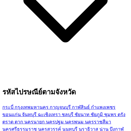
รหัสไปรษณีย์ตามจังหวัด
กระบี่
กรุงเทพมหานคร
กาญจนบุรี
กาฬสินธุ์
กำแพงเพชร
ขอนแก่น
จันทบุรี
ฉะเชิงเทรา
ชลบุรี
ชัยนาท
ชัยภูมิ
ชุมพร
ตรัง
ตราด
ตาก
นครนายก
นครปฐม
นครพนม
นครราชสีมา
นครศรีธรรมราช
นครสวรรค์
นนทบุรี
นราธิวาส
น่าน
บึงกาฬ