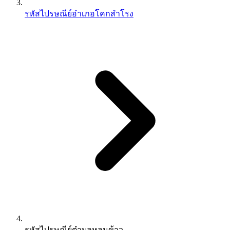
รหัสไปรษณีย์อำเภอโคกสำโรง
รหัสไปรษณีย์ตำบลหลุมข้าว