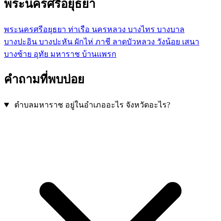
พระนครศรีอยุธยา
พระนครศรีอยุธยา
ท่าเรือ
นครหลวง
บางไทร
บางบาล
บางปะอิน
บางปะหัน
ผักไห่
ภาชี
ลาดบัวหลวง
วังน้อย
เสนา
บางซ้าย
อุทัย
มหาราช
บ้านแพรก
คำถามที่พบบ่อย
ตำบลมหาราช อยู่ในอำเภออะไร จังหวัดอะไร?