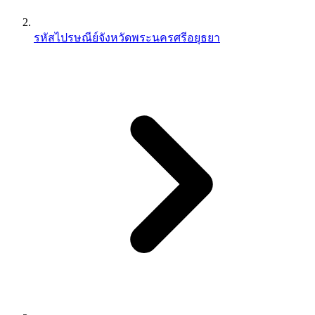
รหัสไปรษณีย์จังหวัดพระนครศรีอยุธยา