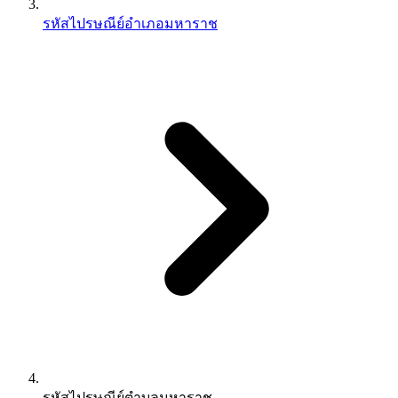
รหัสไปรษณีย์อำเภอมหาราช
รหัสไปรษณีย์ตำบลมหาราช