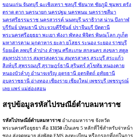
ขอนแก่น
จันทบุรี
ฉะเชิงเทรา
ชลบุรี
ชัยนาท
ชัยภูมิ
ชุมพร
ตรัง
ตราด
ตาก
นครนายก
นครปฐม
นครพนม
นครราชสีมา
นครศรีธรรมราช
นครสวรรค์
นนทบุรี
นราธิวาส
น่าน
บึงกาฬ
บุรีรัมย์
ปทุมธานี
ประจวบคีรีขันธ์
ปราจีนบุรี
ปัตตานี
พระนครศรีอยุธยา
พะเยา
พังงา
พัทลุง
พิจิตร
พิษณุโลก
ภูเก็ต
มหาสารคาม
มุกดาหาร
ยะลา
ยโสธร
ระนอง
ระยอง
ราชบุรี
ร้อยเอ็ด
ลพบุรี
ลำปาง
ลำพูน
ศรีสะเกษ
สกลนคร
สงขลา
สตูล
สมุทรปราการ
สมุทรสงคราม
สมุทรสาคร
สระบุรี
สระแก้ว
สิงห์บุรี
สุพรรณบุรี
สุราษฎร์ธานี
สุรินทร์
สุโขทัย
หนองคาย
หนองบัวลำภู
อำนาจเจริญ
อุดรธานี
อุตรดิตถ์
อุทัยธานี
อุบลราชธานี
อ่างทอง
เชียงราย
เชียงใหม่
เพชรบุรี
เพชรบูรณ์
เลย
แพร่
แม่ฮ่องสอน
สรุปข้อมูลรหัสไปรษณีย์ตำบลมหาราช
รหัสไปรษณีย์ตำบลมหาราช
อำเภอมหาราช จังหวัด
พระนครศรีอยุธยา คือ
13150
เป็นเลข 5 หลักที่ใช้สำหรับจ่าหน้า
ซอง ส่งจดหมาย ส่งพัสดุ EMS ลงทะเบียน หรือกรอกที่อยู่ในการ