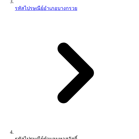
รหัสไปรษณีย์อำเภอบางกรวย
รหัสไปรษณีย์ตำบลมหาสวัสดิ์