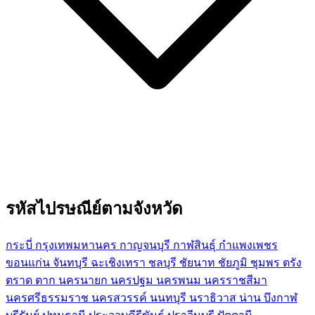
รหัสไปรษณีย์ตามจังหวัด
กระบี่
กรุงเทพมหานคร
กาญจนบุรี
กาฬสินธุ์
กำแพงเพชร
ขอนแก่น
จันทบุรี
ฉะเชิงเทรา
ชลบุรี
ชัยนาท
ชัยภูมิ
ชุมพร
ตรัง
ตราด
ตาก
นครนายก
นครปฐม
นครพนม
นครราชสีมา
นครศรีธรรมราช
นครสวรรค์
นนทบุรี
นราธิวาส
น่าน
บึงกาฬ