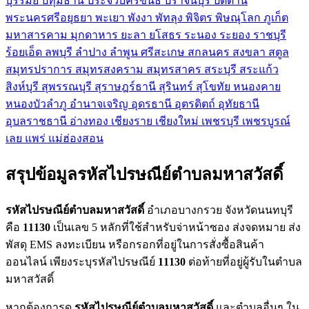
บุรีรัมย์
ปทุมธานี
ประจวบคีรีขันธ์
ปราจีนบุรี
ปัตตานี
พระนครศรีอยุธยา
พะเยา
พังงา
พัทลุง
พิจิตร
พิษณุโลก
ภูเก็ต
มหาสารคาม
มุกดาหาร
ยะลา
ยโสธร
ระนอง
ระยอง
ราชบุรี
ร้อยเอ็ด
ลพบุรี
ลำปาง
ลำพูน
ศรีสะเกษ
สกลนคร
สงขลา
สตูล
สมุทรปราการ
สมุทรสงคราม
สมุทรสาคร
สระบุรี
สระแก้ว
สิงห์บุรี
สุพรรณบุรี
สุราษฎร์ธานี
สุรินทร์
สุโขทัย
หนองคาย
หนองบัวลำภู
อำนาจเจริญ
อุดรธานี
อุตรดิตถ์
อุทัยธานี
อุบลราชธานี
อ่างทอง
เชียงราย
เชียงใหม่
เพชรบุรี
เพชรบูรณ์
เลย
แพร่
แม่ฮ่องสอน
สรุปข้อมูลรหัสไปรษณีย์ตำบลมหาสวัสดิ์
รหัสไปรษณีย์ตำบลมหาสวัสดิ์
อำเภอบางกรวย จังหวัดนนทบุรี
คือ
11130
เป็นเลข 5 หลักที่ใช้สำหรับจ่าหน้าซอง ส่งจดหมาย ส่ง
พัสดุ EMS ลงทะเบียน หรือกรอกที่อยู่ในการสั่งซื้อสินค้า
ออนไลน์ เพียงระบุรหัสไปรษณีย์
11130
ต่อท้ายที่อยู่ผู้รับในตำบล
มหาสวัสดิ์
หากต้องการดู
รหัสไปรษณีย์ตำบลมหาสวัสดิ์
และตำบลอื่นๆ ใน