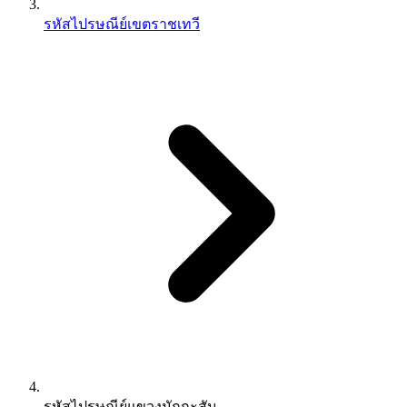
รหัสไปรษณีย์เขตราชเทวี
รหัสไปรษณีย์แขวงมักกะสัน