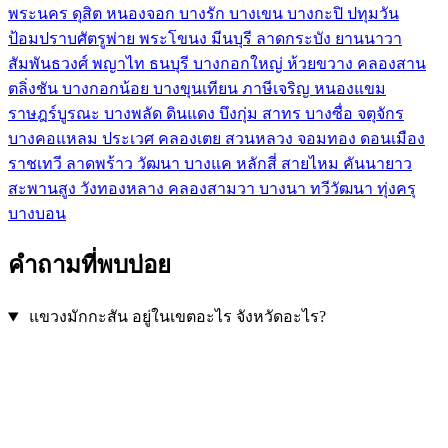
พระนคร
ดุสิต
หนองจอก
บางรัก
บางเขน
บางกะปิ
ปทุมวัน
ป้อมปราบศัตรูพ่าย
พระโขนง
มีนบุรี
ลาดกระบัง
ยานนาวา
สัมพันธวงศ์
พญาไท
ธนบุรี
บางกอกใหญ่
ห้วยขวาง
คลองสาน
ตลิ่งชัน
บางกอกน้อย
บางขุนเทียน
ภาษีเจริญ
หนองแขม
ราษฎร์บูรณะ
บางพลัด
ดินแดง
บึงกุ่ม
สาทร
บางซื่อ
จตุจักร
บางคอแหลม
ประเวศ
คลองเตย
สวนหลวง
จอมทอง
ดอนเมือง
ราชเทวี
ลาดพร้าว
วัฒนา
บางแค
หลักสี่
สายไหม
คันนายาว
สะพานสูง
วังทองหลาง
คลองสามวา
บางนา
ทวีวัฒนา
ทุ่งครุ
บางบอน
คำถามที่พบบ่อย
แขวงมักกะสัน อยู่ในเขตอะไร จังหวัดอะไร?