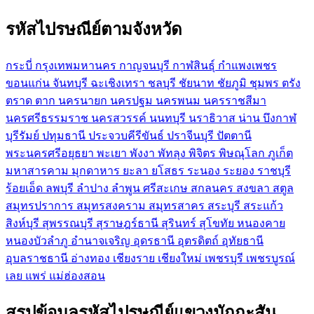
รหัสไปรษณีย์ตามจังหวัด
กระบี่
กรุงเทพมหานคร
กาญจนบุรี
กาฬสินธุ์
กำแพงเพชร
ขอนแก่น
จันทบุรี
ฉะเชิงเทรา
ชลบุรี
ชัยนาท
ชัยภูมิ
ชุมพร
ตรัง
ตราด
ตาก
นครนายก
นครปฐม
นครพนม
นครราชสีมา
นครศรีธรรมราช
นครสวรรค์
นนทบุรี
นราธิวาส
น่าน
บึงกาฬ
บุรีรัมย์
ปทุมธานี
ประจวบคีรีขันธ์
ปราจีนบุรี
ปัตตานี
พระนครศรีอยุธยา
พะเยา
พังงา
พัทลุง
พิจิตร
พิษณุโลก
ภูเก็ต
มหาสารคาม
มุกดาหาร
ยะลา
ยโสธร
ระนอง
ระยอง
ราชบุรี
ร้อยเอ็ด
ลพบุรี
ลำปาง
ลำพูน
ศรีสะเกษ
สกลนคร
สงขลา
สตูล
สมุทรปราการ
สมุทรสงคราม
สมุทรสาคร
สระบุรี
สระแก้ว
สิงห์บุรี
สุพรรณบุรี
สุราษฎร์ธานี
สุรินทร์
สุโขทัย
หนองคาย
หนองบัวลำภู
อำนาจเจริญ
อุดรธานี
อุตรดิตถ์
อุทัยธานี
อุบลราชธานี
อ่างทอง
เชียงราย
เชียงใหม่
เพชรบุรี
เพชรบูรณ์
เลย
แพร่
แม่ฮ่องสอน
สรุปข้อมูลรหัสไปรษณีย์แขวงมักกะสัน