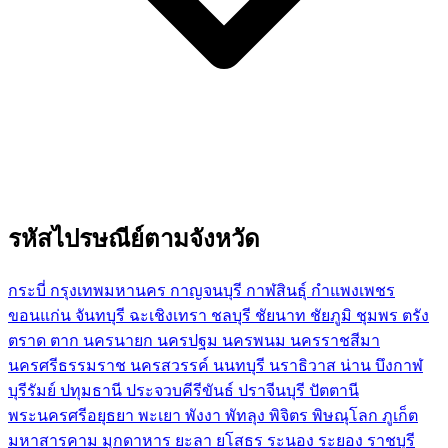
รหัสไปรษณีย์ตามจังหวัด
กระบี่
กรุงเทพมหานคร
กาญจนบุรี
กาฬสินธุ์
กำแพงเพชร
ขอนแก่น
จันทบุรี
ฉะเชิงเทรา
ชลบุรี
ชัยนาท
ชัยภูมิ
ชุมพร
ตรัง
ตราด
ตาก
นครนายก
นครปฐม
นครพนม
นครราชสีมา
นครศรีธรรมราช
นครสวรรค์
นนทบุรี
นราธิวาส
น่าน
บึงกาฬ
บุรีรัมย์
ปทุมธานี
ประจวบคีรีขันธ์
ปราจีนบุรี
ปัตตานี
พระนครศรีอยุธยา
พะเยา
พังงา
พัทลุง
พิจิตร
พิษณุโลก
ภูเก็ต
มหาสารคาม
มุกดาหาร
ยะลา
ยโสธร
ระนอง
ระยอง
ราชบุรี