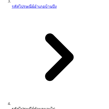
รหัสไปรษณีย์อำเภอบ้านบึง
รหัสไปรษณีย์ตำบลมาบไผ่