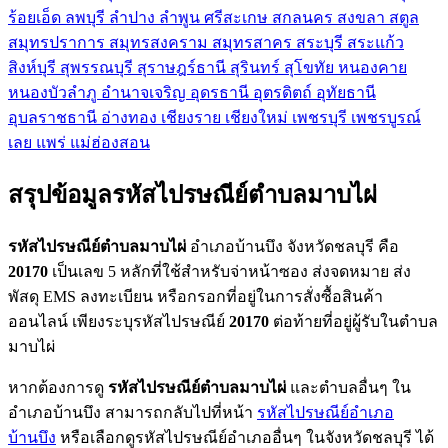
ร้อยเอ็ด
ลพบุรี
ลำปาง
ลำพูน
ศรีสะเกษ
สกลนคร
สงขลา
สตูล
สมุทรปราการ
สมุทรสงคราม
สมุทรสาคร
สระบุรี
สระแก้ว
สิงห์บุรี
สุพรรณบุรี
สุราษฎร์ธานี
สุรินทร์
สุโขทัย
หนองคาย
หนองบัวลำภู
อำนาจเจริญ
อุดรธานี
อุตรดิตถ์
อุทัยธานี
อุบลราชธานี
อ่างทอง
เชียงราย
เชียงใหม่
เพชรบุรี
เพชรบูรณ์
เลย
แพร่
แม่ฮ่องสอน
สรุปข้อมูลรหัสไปรษณีย์ตำบลมาบไผ่
รหัสไปรษณีย์ตำบลมาบไผ่
อำเภอบ้านบึง จังหวัดชลบุรี คือ
20170
เป็นเลข 5 หลักที่ใช้สำหรับจ่าหน้าซอง ส่งจดหมาย ส่ง
พัสดุ EMS ลงทะเบียน หรือกรอกที่อยู่ในการสั่งซื้อสินค้า
ออนไลน์ เพียงระบุรหัสไปรษณีย์
20170
ต่อท้ายที่อยู่ผู้รับในตำบล
มาบไผ่
หากต้องการดู
รหัสไปรษณีย์ตำบลมาบไผ่
และตำบลอื่นๆ ใน
อำเภอบ้านบึง สามารถกลับไปที่หน้า
รหัสไปรษณีย์อำเภอ
บ้านบึง
หรือเลือกดูรหัสไปรษณีย์อำเภออื่นๆ ในจังหวัดชลบุรี ได้