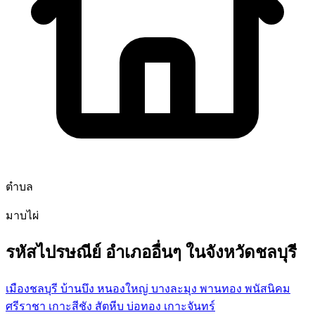
ตำบล
มาบไผ่
รหัสไปรษณีย์ อำเภออื่นๆ ในจังหวัดชลบุรี
เมืองชลบุรี
บ้านบึง
หนองใหญ่
บางละมุง
พานทอง
พนัสนิคม
ศรีราชา
เกาะสีชัง
สัตหีบ
บ่อทอง
เกาะจันทร์