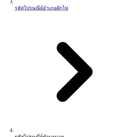
รหัสไปรษณีย์อำเภอผักไห่
รหัสไปรษณีย์ตำบลนาคู