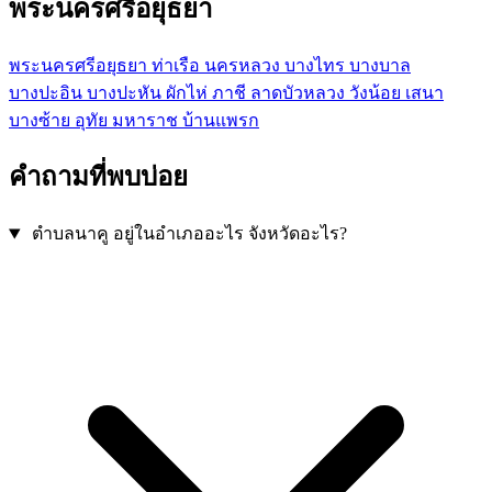
พระนครศรีอยุธยา
พระนครศรีอยุธยา
ท่าเรือ
นครหลวง
บางไทร
บางบาล
บางปะอิน
บางปะหัน
ผักไห่
ภาชี
ลาดบัวหลวง
วังน้อย
เสนา
บางซ้าย
อุทัย
มหาราช
บ้านแพรก
คำถามที่พบบ่อย
ตำบลนาคู อยู่ในอำเภออะไร จังหวัดอะไร?