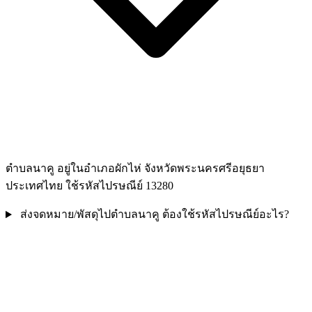
ตำบลนาคู อยู่ในอำเภอผักไห่ จังหวัดพระนครศรีอยุธยา
ประเทศไทย ใช้รหัสไปรษณีย์ 13280
ส่งจดหมาย/พัสดุไปตำบลนาคู ต้องใช้รหัสไปรษณีย์อะไร?