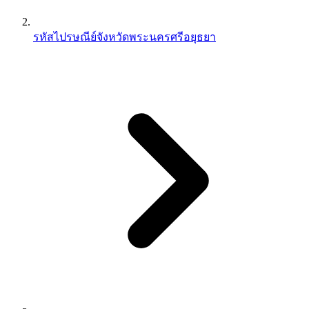
รหัสไปรษณีย์จังหวัดพระนครศรีอยุธยา