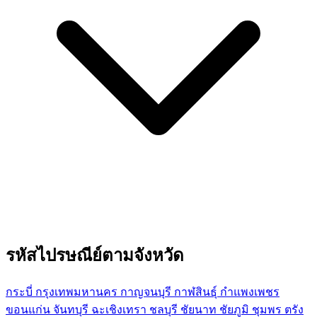
รหัสไปรษณีย์ตามจังหวัด
กระบี่
กรุงเทพมหานคร
กาญจนบุรี
กาฬสินธุ์
กำแพงเพชร
ขอนแก่น
จันทบุรี
ฉะเชิงเทรา
ชลบุรี
ชัยนาท
ชัยภูมิ
ชุมพร
ตรัง