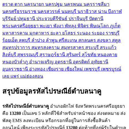
ตราด
ตาก
นครนายก
นครปฐม
นครพนม
นครราชสีมา
นครศรีธรรมราช
นครสวรรค์
นนทบุรี
นราธิวาส
น่าน
บึงกาฬ
บุรีรัมย์
ปทุมธานี
ประจวบคีรีขันธ์
ปราจีนบุรี
ปัตตานี
พระนครศรีอยุธยา
พะเยา
พังงา
พัทลุง
พิจิตร
พิษณุโลก
ภูเก็ต
มหาสารคาม
มุกดาหาร
ยะลา
ยโสธร
ระนอง
ระยอง
ราชบุรี
ร้อยเอ็ด
ลพบุรี
ลำปาง
ลำพูน
ศรีสะเกษ
สกลนคร
สงขลา
สตูล
สมุทรปราการ
สมุทรสงคราม
สมุทรสาคร
สระบุรี
สระแก้ว
สิงห์บุรี
สุพรรณบุรี
สุราษฎร์ธานี
สุรินทร์
สุโขทัย
หนองคาย
หนองบัวลำภู
อำนาจเจริญ
อุดรธานี
อุตรดิตถ์
อุทัยธานี
อุบลราชธานี
อ่างทอง
เชียงราย
เชียงใหม่
เพชรบุรี
เพชรบูรณ์
เลย
แพร่
แม่ฮ่องสอน
สรุปข้อมูลรหัสไปรษณีย์ตำบลนาคู
รหัสไปรษณีย์ตำบลนาคู
อำเภอผักไห่ จังหวัดพระนครศรีอยุธยา
คือ
13280
เป็นเลข 5 หลักที่ใช้สำหรับจ่าหน้าซอง ส่งจดหมาย ส่ง
พัสดุ EMS ลงทะเบียน หรือกรอกที่อยู่ในการสั่งซื้อสินค้า
ออนไลน์ เพียงระบุรหัสไปรษณีย์
13280
ต่อท้ายที่อยู่ผู้รับในตำบล