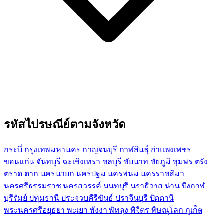
รหัสไปรษณีย์ตามจังหวัด
กระบี่
กรุงเทพมหานคร
กาญจนบุรี
กาฬสินธุ์
กำแพงเพชร
ขอนแก่น
จันทบุรี
ฉะเชิงเทรา
ชลบุรี
ชัยนาท
ชัยภูมิ
ชุมพร
ตรัง
ตราด
ตาก
นครนายก
นครปฐม
นครพนม
นครราชสีมา
นครศรีธรรมราช
นครสวรรค์
นนทบุรี
นราธิวาส
น่าน
บึงกาฬ
บุรีรัมย์
ปทุมธานี
ประจวบคีรีขันธ์
ปราจีนบุรี
ปัตตานี
พระนครศรีอยุธยา
พะเยา
พังงา
พัทลุง
พิจิตร
พิษณุโลก
ภูเก็ต