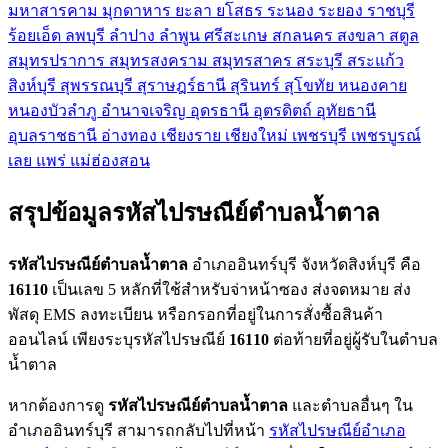
มหาสารคาม
มุกดาหาร
ยะลา
ยโสธร
ระนอง
ระยอง
ราชบุรี
ร้อยเอ็ด
ลพบุรี
ลำปาง
ลำพูน
ศรีสะเกษ
สกลนคร
สงขลา
สตูล
สมุทรปราการ
สมุทรสงคราม
สมุทรสาคร
สระบุรี
สระแก้ว
สิงห์บุรี
สุพรรณบุรี
สุราษฎร์ธานี
สุรินทร์
สุโขทัย
หนองคาย
หนองบัวลำภู
อำนาจเจริญ
อุดรธานี
อุตรดิตถ์
อุทัยธานี
อุบลราชธานี
อ่างทอง
เชียงราย
เชียงใหม่
เพชรบุรี
เพชรบูรณ์
เลย
แพร่
แม่ฮ่องสอน
สรุปข้อมูลรหัสไปรษณีย์ตำบลน้ำตาล
รหัสไปรษณีย์ตำบลน้ำตาล
อำเภออินทร์บุรี จังหวัดสิงห์บุรี คือ
16110
เป็นเลข 5 หลักที่ใช้สำหรับจ่าหน้าซอง ส่งจดหมาย ส่ง
พัสดุ EMS ลงทะเบียน หรือกรอกที่อยู่ในการสั่งซื้อสินค้า
ออนไลน์ เพียงระบุรหัสไปรษณีย์
16110
ต่อท้ายที่อยู่ผู้รับในตำบล
น้ำตาล
หากต้องการดู
รหัสไปรษณีย์ตำบลน้ำตาล
และตำบลอื่นๆ ใน
อำเภออินทร์บุรี สามารถกลับไปที่หน้า
รหัสไปรษณีย์อำเภอ