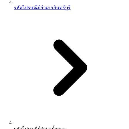
รหัสไปรษณีย์อำเภออินทร์บุรี
รหัสไปรษณีย์ตำบลน้ำตาล