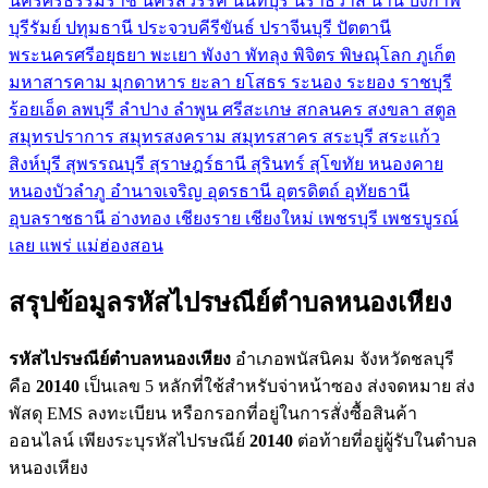
นครศรีธรรมราช
นครสวรรค์
นนทบุรี
นราธิวาส
น่าน
บึงกาฬ
บุรีรัมย์
ปทุมธานี
ประจวบคีรีขันธ์
ปราจีนบุรี
ปัตตานี
พระนครศรีอยุธยา
พะเยา
พังงา
พัทลุง
พิจิตร
พิษณุโลก
ภูเก็ต
มหาสารคาม
มุกดาหาร
ยะลา
ยโสธร
ระนอง
ระยอง
ราชบุรี
ร้อยเอ็ด
ลพบุรี
ลำปาง
ลำพูน
ศรีสะเกษ
สกลนคร
สงขลา
สตูล
สมุทรปราการ
สมุทรสงคราม
สมุทรสาคร
สระบุรี
สระแก้ว
สิงห์บุรี
สุพรรณบุรี
สุราษฎร์ธานี
สุรินทร์
สุโขทัย
หนองคาย
หนองบัวลำภู
อำนาจเจริญ
อุดรธานี
อุตรดิตถ์
อุทัยธานี
อุบลราชธานี
อ่างทอง
เชียงราย
เชียงใหม่
เพชรบุรี
เพชรบูรณ์
เลย
แพร่
แม่ฮ่องสอน
สรุปข้อมูลรหัสไปรษณีย์ตำบลหนองเหียง
รหัสไปรษณีย์ตำบลหนองเหียง
อำเภอพนัสนิคม จังหวัดชลบุรี
คือ
20140
เป็นเลข 5 หลักที่ใช้สำหรับจ่าหน้าซอง ส่งจดหมาย ส่ง
พัสดุ EMS ลงทะเบียน หรือกรอกที่อยู่ในการสั่งซื้อสินค้า
ออนไลน์ เพียงระบุรหัสไปรษณีย์
20140
ต่อท้ายที่อยู่ผู้รับในตำบล
หนองเหียง