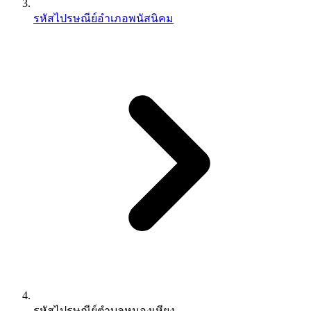
รหัสไปรษณีย์อำเภอพนัสนิคม
รหัสไปรษณีย์ตำบลหนองเหียง