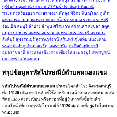
นครศรีธรรมราช
นครสวรรค์
นนทบุรี
นราธิวาส
น่าน
บึงกาฬ
บุรีรัมย์
ปทุมธานี
ประจวบคีรีขันธ์
ปราจีนบุรี
ปัตตานี
พระนครศรีอยุธยา
พะเยา
พังงา
พัทลุง
พิจิตร
พิษณุโลก
ภูเก็ต
มหาสารคาม
มุกดาหาร
ยะลา
ยโสธร
ระนอง
ระยอง
ราชบุรี
ร้อยเอ็ด
ลพบุรี
ลำปาง
ลำพูน
ศรีสะเกษ
สกลนคร
สงขลา
สตูล
สมุทรปราการ
สมุทรสงคราม
สมุทรสาคร
สระบุรี
สระแก้ว
สิงห์บุรี
สุพรรณบุรี
สุราษฎร์ธานี
สุรินทร์
สุโขทัย
หนองคาย
หนองบัวลำภู
อำนาจเจริญ
อุดรธานี
อุตรดิตถ์
อุทัยธานี
อุบลราชธานี
อ่างทอง
เชียงราย
เชียงใหม่
เพชรบุรี
เพชรบูรณ์
เลย
แพร่
แม่ฮ่องสอน
สรุปข้อมูลรหัสไปรษณีย์ตำบลหนองแขม
รหัสไปรษณีย์ตำบลหนองแขม
อำเภอโคกสำโรง จังหวัดลพบุรี
คือ
15120
เป็นเลข 5 หลักที่ใช้สำหรับจ่าหน้าซอง ส่งจดหมาย ส่ง
พัสดุ EMS ลงทะเบียน หรือกรอกที่อยู่ในการสั่งซื้อสินค้า
ออนไลน์ เพียงระบุรหัสไปรษณีย์
15120
ต่อท้ายที่อยู่ผู้รับในตำบล
หนองแขม