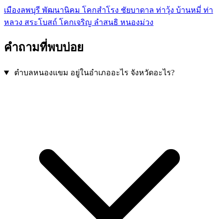
เมืองลพบุรี
พัฒนานิคม
โคกสำโรง
ชัยบาดาล
ท่าวุ้ง
บ้านหมี่
ท่า
หลวง
สระโบสถ์
โคกเจริญ
ลำสนธิ
หนองม่วง
คำถามที่พบบ่อย
ตำบลหนองแขม อยู่ในอำเภออะไร จังหวัดอะไร?