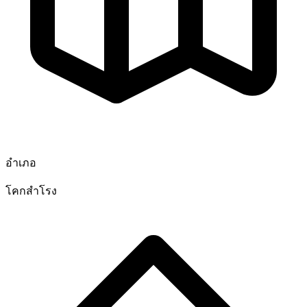
อำเภอ
โคกสำโรง