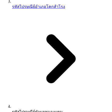
รหัสไปรษณีย์อำเภอโคกสำโรง
รหัสไปรษณีย์ตำบลหนองแขม