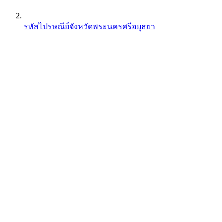
รหัสไปรษณีย์จังหวัดพระนครศรีอยุธยา