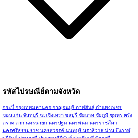
รหัสไปรษณีย์ตามจังหวัด
กระบี่
กรุงเทพมหานคร
กาญจนบุรี
กาฬสินธุ์
กำแพงเพชร
ขอนแก่น
จันทบุรี
ฉะเชิงเทรา
ชลบุรี
ชัยนาท
ชัยภูมิ
ชุมพร
ตรัง
ตราด
ตาก
นครนายก
นครปฐม
นครพนม
นครราชสีมา
นครศรีธรรมราช
นครสวรรค์
นนทบุรี
นราธิวาส
น่าน
บึงกาฬ