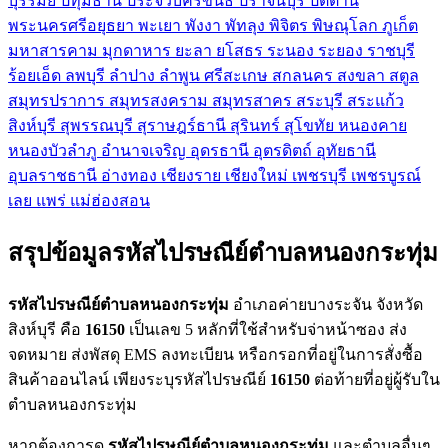
บุรีรัมย์
ปทุมธานี
ประจวบคีรีขันธ์
ปราจีนบุรี
ปัตตานี
พระนครศรีอยุธยา
พะเยา
พังงา
พัทลุง
พิจิตร
พิษณุโลก
ภูเก็ต
มหาสารคาม
มุกดาหาร
ยะลา
ยโสธร
ระนอง
ระยอง
ราชบุรี
ร้อยเอ็ด
ลพบุรี
ลำปาง
ลำพูน
ศรีสะเกษ
สกลนคร
สงขลา
สตูล
สมุทรปราการ
สมุทรสงคราม
สมุทรสาคร
สระบุรี
สระแก้ว
สิงห์บุรี
สุพรรณบุรี
สุราษฎร์ธานี
สุรินทร์
สุโขทัย
หนองคาย
หนองบัวลำภู
อำนาจเจริญ
อุดรธานี
อุตรดิตถ์
อุทัยธานี
อุบลราชธานี
อ่างทอง
เชียงราย
เชียงใหม่
เพชรบุรี
เพชรบูรณ์
เลย
แพร่
แม่ฮ่องสอน
สรุปข้อมูลรหัสไปรษณีย์ตำบลหนองกระทุ่ม
รหัสไปรษณีย์ตำบลหนองกระทุ่ม
อำเภอค่ายบางระจัน จังหวัด
สิงห์บุรี คือ
16150
เป็นเลข 5 หลักที่ใช้สำหรับจ่าหน้าซอง ส่ง
จดหมาย ส่งพัสดุ EMS ลงทะเบียน หรือกรอกที่อยู่ในการสั่งซื้อ
สินค้าออนไลน์ เพียงระบุรหัสไปรษณีย์
16150
ต่อท้ายที่อยู่ผู้รับใน
ตำบลหนองกระทุ่ม
หากต้องการดู
รหัสไปรษณีย์ตำบลหนองกระทุ่ม
และตำบลอื่นๆ