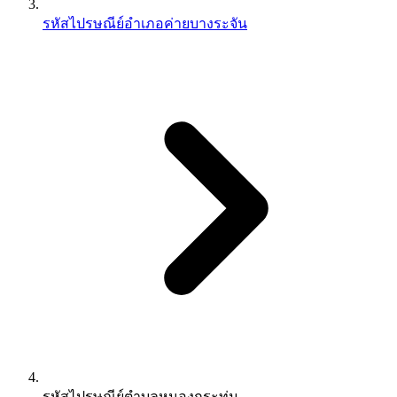
รหัสไปรษณีย์อำเภอค่ายบางระจัน
รหัสไปรษณีย์ตำบลหนองกระทุ่ม