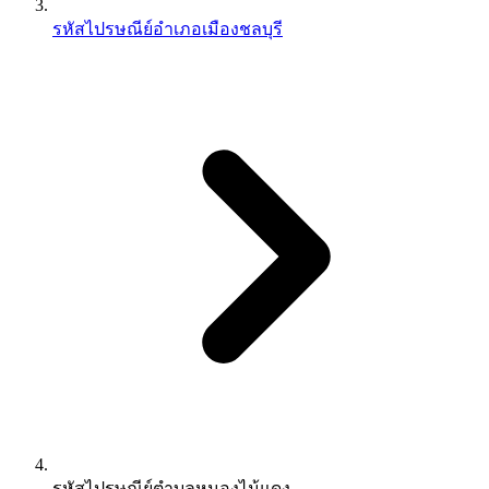
รหัสไปรษณีย์อำเภอเมืองชลบุรี
รหัสไปรษณีย์ตำบลหนองไม้แดง