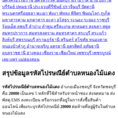
นครศรีธรรมราช
นครสวรรค์
นนทบุรี
นราธิวาส
น่าน
บึงกาฬ
บุรีรัมย์
ปทุมธานี
ประจวบคีรีขันธ์
ปราจีนบุรี
ปัตตานี
พระนครศรีอยุธยา
พะเยา
พังงา
พัทลุง
พิจิตร
พิษณุโลก
ภูเก็ต
มหาสารคาม
มุกดาหาร
ยะลา
ยโสธร
ระนอง
ระยอง
ราชบุรี
ร้อยเอ็ด
ลพบุรี
ลำปาง
ลำพูน
ศรีสะเกษ
สกลนคร
สงขลา
สตูล
สมุทรปราการ
สมุทรสงคราม
สมุทรสาคร
สระบุรี
สระแก้ว
สิงห์บุรี
สุพรรณบุรี
สุราษฎร์ธานี
สุรินทร์
สุโขทัย
หนองคาย
หนองบัวลำภู
อำนาจเจริญ
อุดรธานี
อุตรดิตถ์
อุทัยธานี
อุบลราชธานี
อ่างทอง
เชียงราย
เชียงใหม่
เพชรบุรี
เพชรบูรณ์
เลย
แพร่
แม่ฮ่องสอน
สรุปข้อมูลรหัสไปรษณีย์ตำบลหนองไม้แดง
รหัสไปรษณีย์ตำบลหนองไม้แดง
อำเภอเมืองชลบุรี จังหวัดชลบุรี
คือ
20000
เป็นเลข 5 หลักที่ใช้สำหรับจ่าหน้าซอง ส่งจดหมาย ส่ง
พัสดุ EMS ลงทะเบียน หรือกรอกที่อยู่ในการสั่งซื้อสินค้า
ออนไลน์ เพียงระบุรหัสไปรษณีย์
20000
ต่อท้ายที่อยู่ผู้รับในตำบล
หนองไม้แดง