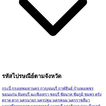
รหัสไปรษณีย์ตามจังหวัด
กระบี่
กรุงเทพมหานคร
กาญจนบุรี
กาฬสินธุ์
กำแพงเพชร
ขอนแก่น
จันทบุรี
ฉะเชิงเทรา
ชลบุรี
ชัยนาท
ชัยภูมิ
ชุมพร
ตรัง
ตราด
ตาก
นครนายก
นครปฐม
นครพนม
นครราชสีมา