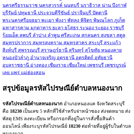
นครศรีธรรมราช
นครสวรรค์
นนทบุรี
นราธิวาส
น่าน
บึงกาฬ
บุรีรัมย์
ปทุมธานี
ประจวบคีรีขันธ์
ปราจีนบุรี
ปัตตานี
พระนครศรีอยุธยา
พะเยา
พังงา
พัทลุง
พิจิตร
พิษณุโลก
ภูเก็ต
มหาสารคาม
มุกดาหาร
ยะลา
ยโสธร
ระนอง
ระยอง
ราชบุรี
ร้อยเอ็ด
ลพบุรี
ลำปาง
ลำพูน
ศรีสะเกษ
สกลนคร
สงขลา
สตูล
สมุทรปราการ
สมุทรสงคราม
สมุทรสาคร
สระบุรี
สระแก้ว
สิงห์บุรี
สุพรรณบุรี
สุราษฎร์ธานี
สุรินทร์
สุโขทัย
หนองคาย
หนองบัวลำภู
อำนาจเจริญ
อุดรธานี
อุตรดิตถ์
อุทัยธานี
อุบลราชธานี
อ่างทอง
เชียงราย
เชียงใหม่
เพชรบุรี
เพชรบูรณ์
เลย
แพร่
แม่ฮ่องสอน
สรุปข้อมูลรหัสไปรษณีย์ตำบลหนองนาก
รหัสไปรษณีย์ตำบลหนองนาก
อำเภอหนองแค จังหวัดสระบุรี
คือ
18230
เป็นเลข 5 หลักที่ใช้สำหรับจ่าหน้าซอง ส่งจดหมาย ส่ง
พัสดุ EMS ลงทะเบียน หรือกรอกที่อยู่ในการสั่งซื้อสินค้า
ออนไลน์ เพียงระบุรหัสไปรษณีย์
18230
ต่อท้ายที่อยู่ผู้รับในตำบล
หนองนาก