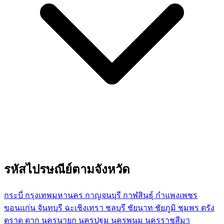
รหัสไปรษณีย์ตามจังหวัด
กระบี่
กรุงเทพมหานคร
กาญจนบุรี
กาฬสินธุ์
กำแพงเพชร
ขอนแก่น
จันทบุรี
ฉะเชิงเทรา
ชลบุรี
ชัยนาท
ชัยภูมิ
ชุมพร
ตรัง
ตราด
ตาก
นครนายก
นครปฐม
นครพนม
นครราชสีมา