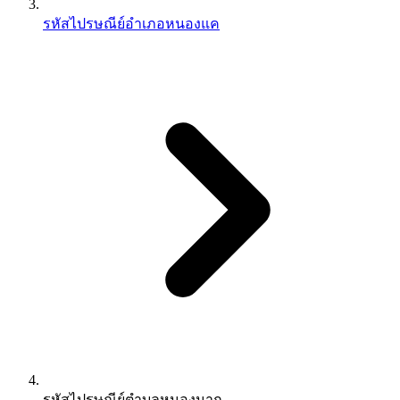
รหัสไปรษณีย์อำเภอหนองแค
รหัสไปรษณีย์ตำบลหนองนาก