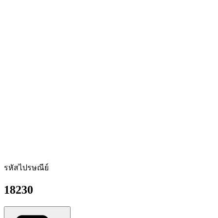
รหัสไปรษณีย์
18230