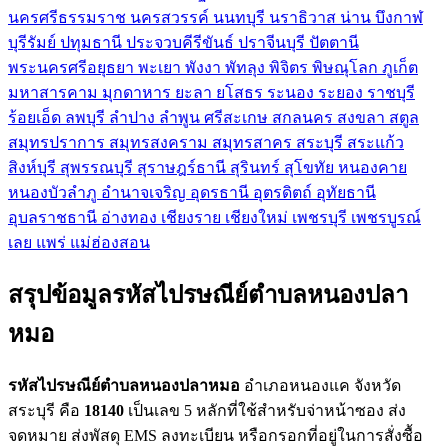
นครศรีธรรมราช
นครสวรรค์
นนทบุรี
นราธิวาส
น่าน
บึงกาฬ
บุรีรัมย์
ปทุมธานี
ประจวบคีรีขันธ์
ปราจีนบุรี
ปัตตานี
พระนครศรีอยุธยา
พะเยา
พังงา
พัทลุง
พิจิตร
พิษณุโลก
ภูเก็ต
มหาสารคาม
มุกดาหาร
ยะลา
ยโสธร
ระนอง
ระยอง
ราชบุรี
ร้อยเอ็ด
ลพบุรี
ลำปาง
ลำพูน
ศรีสะเกษ
สกลนคร
สงขลา
สตูล
สมุทรปราการ
สมุทรสงคราม
สมุทรสาคร
สระบุรี
สระแก้ว
สิงห์บุรี
สุพรรณบุรี
สุราษฎร์ธานี
สุรินทร์
สุโขทัย
หนองคาย
หนองบัวลำภู
อำนาจเจริญ
อุดรธานี
อุตรดิตถ์
อุทัยธานี
อุบลราชธานี
อ่างทอง
เชียงราย
เชียงใหม่
เพชรบุรี
เพชรบูรณ์
เลย
แพร่
แม่ฮ่องสอน
สรุปข้อมูลรหัสไปรษณีย์ตำบลหนองปลา
หมอ
รหัสไปรษณีย์ตำบลหนองปลาหมอ
อำเภอหนองแค จังหวัด
สระบุรี คือ
18140
เป็นเลข 5 หลักที่ใช้สำหรับจ่าหน้าซอง ส่ง
จดหมาย ส่งพัสดุ EMS ลงทะเบียน หรือกรอกที่อยู่ในการสั่งซื้อ