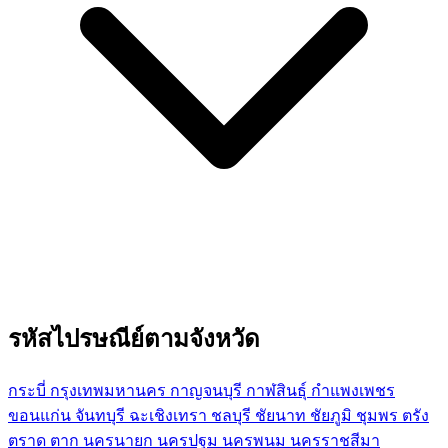
รหัสไปรษณีย์ตามจังหวัด
กระบี่
กรุงเทพมหานคร
กาญจนบุรี
กาฬสินธุ์
กำแพงเพชร
ขอนแก่น
จันทบุรี
ฉะเชิงเทรา
ชลบุรี
ชัยนาท
ชัยภูมิ
ชุมพร
ตรัง
ตราด
ตาก
นครนายก
นครปฐม
นครพนม
นครราชสีมา