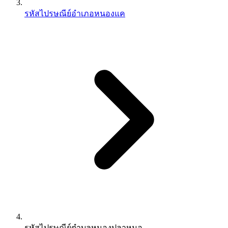
รหัสไปรษณีย์อำเภอหนองแค
รหัสไปรษณีย์ตำบลหนองปลาหมอ