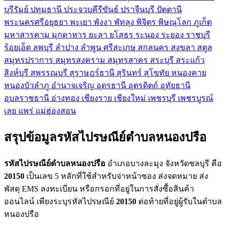
บุรีรัมย์
ปทุมธานี
ประจวบคีรีขันธ์
ปราจีนบุรี
ปัตตานี
พระนครศรีอยุธยา
พะเยา
พังงา
พัทลุง
พิจิตร
พิษณุโลก
ภูเก็ต
มหาสารคาม
มุกดาหาร
ยะลา
ยโสธร
ระนอง
ระยอง
ราชบุรี
ร้อยเอ็ด
ลพบุรี
ลำปาง
ลำพูน
ศรีสะเกษ
สกลนคร
สงขลา
สตูล
สมุทรปราการ
สมุทรสงคราม
สมุทรสาคร
สระบุรี
สระแก้ว
สิงห์บุรี
สุพรรณบุรี
สุราษฎร์ธานี
สุรินทร์
สุโขทัย
หนองคาย
หนองบัวลำภู
อำนาจเจริญ
อุดรธานี
อุตรดิตถ์
อุทัยธานี
อุบลราชธานี
อ่างทอง
เชียงราย
เชียงใหม่
เพชรบุรี
เพชรบูรณ์
เลย
แพร่
แม่ฮ่องสอน
สรุปข้อมูลรหัสไปรษณีย์ตำบลหนองปรือ
รหัสไปรษณีย์ตำบลหนองปรือ
อำเภอบางละมุง จังหวัดชลบุรี คือ
20150
เป็นเลข 5 หลักที่ใช้สำหรับจ่าหน้าซอง ส่งจดหมาย ส่ง
พัสดุ EMS ลงทะเบียน หรือกรอกที่อยู่ในการสั่งซื้อสินค้า
ออนไลน์ เพียงระบุรหัสไปรษณีย์
20150
ต่อท้ายที่อยู่ผู้รับในตำบล
หนองปรือ