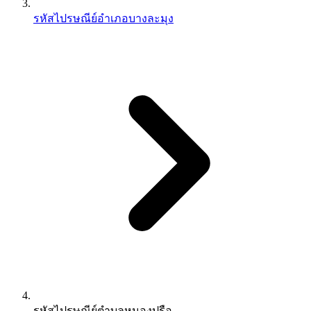
รหัสไปรษณีย์อำเภอบางละมุง
รหัสไปรษณีย์ตำบลหนองปรือ