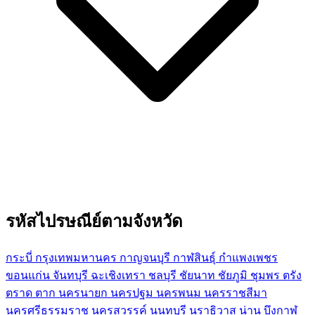
รหัสไปรษณีย์ตามจังหวัด
กระบี่
กรุงเทพมหานคร
กาญจนบุรี
กาฬสินธุ์
กำแพงเพชร
ขอนแก่น
จันทบุรี
ฉะเชิงเทรา
ชลบุรี
ชัยนาท
ชัยภูมิ
ชุมพร
ตรัง
ตราด
ตาก
นครนายก
นครปฐม
นครพนม
นครราชสีมา
นครศรีธรรมราช
นครสวรรค์
นนทบุรี
นราธิวาส
น่าน
บึงกาฬ