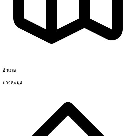
อำเภอ
บางละมุง