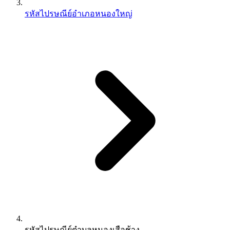
รหัสไปรษณีย์อำเภอหนองใหญ่
รหัสไปรษณีย์ตำบลหนองเสือช้าง