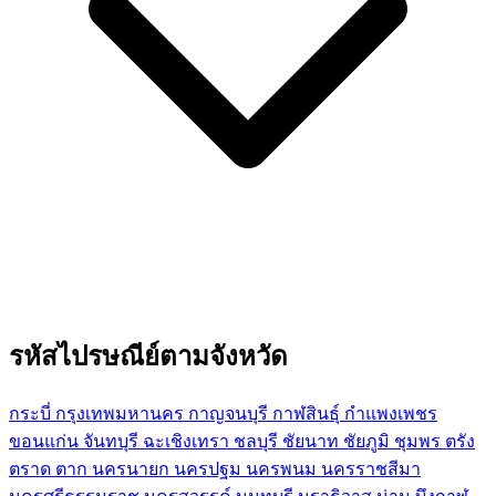
รหัสไปรษณีย์ตามจังหวัด
กระบี่
กรุงเทพมหานคร
กาญจนบุรี
กาฬสินธุ์
กำแพงเพชร
ขอนแก่น
จันทบุรี
ฉะเชิงเทรา
ชลบุรี
ชัยนาท
ชัยภูมิ
ชุมพร
ตรัง
ตราด
ตาก
นครนายก
นครปฐม
นครพนม
นครราชสีมา