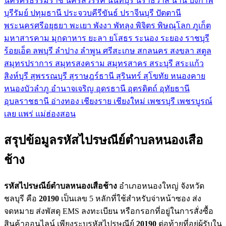
นครศรีธรรมราช
นครสวรรค์
นนทบุรี
นราธิวาส
น่าน
บึงกาฬ
บุรีรัมย์
ปทุมธานี
ประจวบคีรีขันธ์
ปราจีนบุรี
ปัตตานี
พระนครศรีอยุธยา
พะเยา
พังงา
พัทลุง
พิจิตร
พิษณุโลก
ภูเก็ต
มหาสารคาม
มุกดาหาร
ยะลา
ยโสธร
ระนอง
ระยอง
ราชบุรี
ร้อยเอ็ด
ลพบุรี
ลำปาง
ลำพูน
ศรีสะเกษ
สกลนคร
สงขลา
สตูล
สมุทรปราการ
สมุทรสงคราม
สมุทรสาคร
สระบุรี
สระแก้ว
สิงห์บุรี
สุพรรณบุรี
สุราษฎร์ธานี
สุรินทร์
สุโขทัย
หนองคาย
หนองบัวลำภู
อำนาจเจริญ
อุดรธานี
อุตรดิตถ์
อุทัยธานี
อุบลราชธานี
อ่างทอง
เชียงราย
เชียงใหม่
เพชรบุรี
เพชรบูรณ์
เลย
แพร่
แม่ฮ่องสอน
สรุปข้อมูลรหัสไปรษณีย์ตำบลหนองเสือ
ช้าง
รหัสไปรษณีย์ตำบลหนองเสือช้าง
อำเภอหนองใหญ่ จังหวัด
ชลบุรี คือ
20190
เป็นเลข 5 หลักที่ใช้สำหรับจ่าหน้าซอง ส่ง
จดหมาย ส่งพัสดุ EMS ลงทะเบียน หรือกรอกที่อยู่ในการสั่งซื้อ
สินค้าออนไลน์ เพียงระบุรหัสไปรษณีย์
20190
ต่อท้ายที่อยู่ผู้รับใน