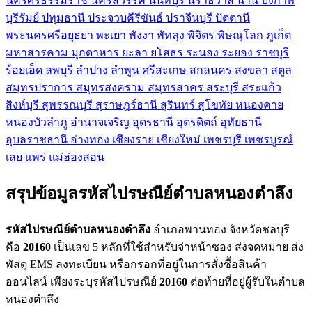
นครศรีธรรมราช
นครสวรรค์
นนทบุรี
นราธิวาส
น่าน
บึงกาฬ
บุรีรัมย์
ปทุมธานี
ประจวบคีรีขันธ์
ปราจีนบุรี
ปัตตานี
พระนครศรีอยุธยา
พะเยา
พังงา
พัทลุง
พิจิตร
พิษณุโลก
ภูเก็ต
มหาสารคาม
มุกดาหาร
ยะลา
ยโสธร
ระนอง
ระยอง
ราชบุรี
ร้อยเอ็ด
ลพบุรี
ลำปาง
ลำพูน
ศรีสะเกษ
สกลนคร
สงขลา
สตูล
สมุทรปราการ
สมุทรสงคราม
สมุทรสาคร
สระบุรี
สระแก้ว
สิงห์บุรี
สุพรรณบุรี
สุราษฎร์ธานี
สุรินทร์
สุโขทัย
หนองคาย
หนองบัวลำภู
อำนาจเจริญ
อุดรธานี
อุตรดิตถ์
อุทัยธานี
อุบลราชธานี
อ่างทอง
เชียงราย
เชียงใหม่
เพชรบุรี
เพชรบูรณ์
เลย
แพร่
แม่ฮ่องสอน
สรุปข้อมูลรหัสไปรษณีย์ตำบลหนองตำลึง
รหัสไปรษณีย์ตำบลหนองตำลึง
อำเภอพานทอง จังหวัดชลบุรี
คือ
20160
เป็นเลข 5 หลักที่ใช้สำหรับจ่าหน้าซอง ส่งจดหมาย ส่ง
พัสดุ EMS ลงทะเบียน หรือกรอกที่อยู่ในการสั่งซื้อสินค้า
ออนไลน์ เพียงระบุรหัสไปรษณีย์
20160
ต่อท้ายที่อยู่ผู้รับในตำบล
หนองตำลึง