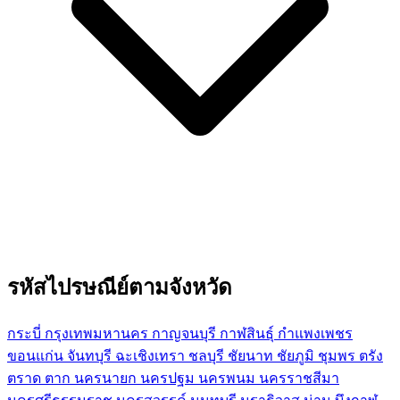
รหัสไปรษณีย์ตามจังหวัด
กระบี่
กรุงเทพมหานคร
กาญจนบุรี
กาฬสินธุ์
กำแพงเพชร
ขอนแก่น
จันทบุรี
ฉะเชิงเทรา
ชลบุรี
ชัยนาท
ชัยภูมิ
ชุมพร
ตรัง
ตราด
ตาก
นครนายก
นครปฐม
นครพนม
นครราชสีมา