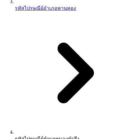
รหัสไปรษณีย์อำเภอพานทอง
รหัสไปรษณีย์ตำบลหนองตำลึง