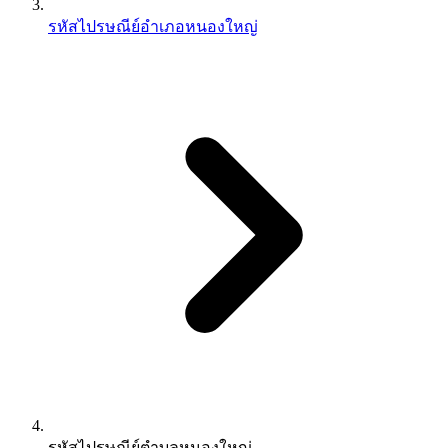
รหัสไปรษณีย์อำเภอหนองใหญ่
รหัสไปรษณีย์ตำบลหนองใหญ่