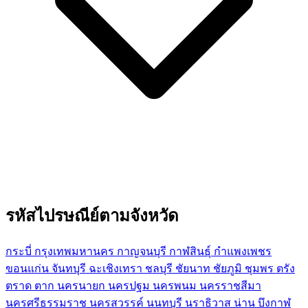
รหัสไปรษณีย์ตามจังหวัด
กระบี่
กรุงเทพมหานคร
กาญจนบุรี
กาฬสินธุ์
กำแพงเพชร
ขอนแก่น
จันทบุรี
ฉะเชิงเทรา
ชลบุรี
ชัยนาท
ชัยภูมิ
ชุมพร
ตรัง
ตราด
ตาก
นครนายก
นครปฐม
นครพนม
นครราชสีมา
นครศรีธรรมราช
นครสวรรค์
นนทบุรี
นราธิวาส
น่าน
บึงกาฬ