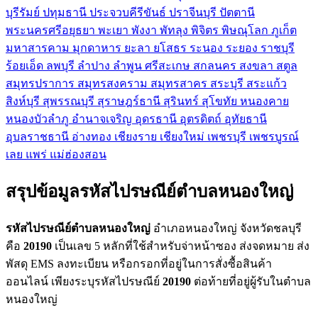
บุรีรัมย์
ปทุมธานี
ประจวบคีรีขันธ์
ปราจีนบุรี
ปัตตานี
พระนครศรีอยุธยา
พะเยา
พังงา
พัทลุง
พิจิตร
พิษณุโลก
ภูเก็ต
มหาสารคาม
มุกดาหาร
ยะลา
ยโสธร
ระนอง
ระยอง
ราชบุรี
ร้อยเอ็ด
ลพบุรี
ลำปาง
ลำพูน
ศรีสะเกษ
สกลนคร
สงขลา
สตูล
สมุทรปราการ
สมุทรสงคราม
สมุทรสาคร
สระบุรี
สระแก้ว
สิงห์บุรี
สุพรรณบุรี
สุราษฎร์ธานี
สุรินทร์
สุโขทัย
หนองคาย
หนองบัวลำภู
อำนาจเจริญ
อุดรธานี
อุตรดิตถ์
อุทัยธานี
อุบลราชธานี
อ่างทอง
เชียงราย
เชียงใหม่
เพชรบุรี
เพชรบูรณ์
เลย
แพร่
แม่ฮ่องสอน
สรุปข้อมูลรหัสไปรษณีย์ตำบลหนองใหญ่
รหัสไปรษณีย์ตำบลหนองใหญ่
อำเภอหนองใหญ่ จังหวัดชลบุรี
คือ
20190
เป็นเลข 5 หลักที่ใช้สำหรับจ่าหน้าซอง ส่งจดหมาย ส่ง
พัสดุ EMS ลงทะเบียน หรือกรอกที่อยู่ในการสั่งซื้อสินค้า
ออนไลน์ เพียงระบุรหัสไปรษณีย์
20190
ต่อท้ายที่อยู่ผู้รับในตำบล
หนองใหญ่