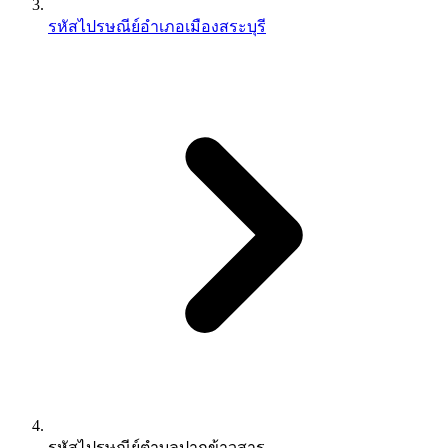
รหัสไปรษณีย์อำเภอเมืองสระบุรี
รหัสไปรษณีย์ตำบลปากข้าวสาร