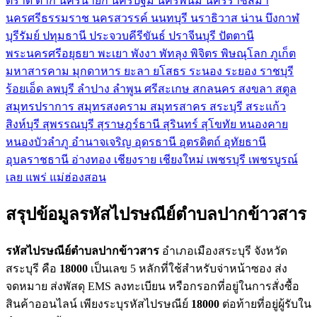
ตราด
ตาก
นครนายก
นครปฐม
นครพนม
นครราชสีมา
นครศรีธรรมราช
นครสวรรค์
นนทบุรี
นราธิวาส
น่าน
บึงกาฬ
บุรีรัมย์
ปทุมธานี
ประจวบคีรีขันธ์
ปราจีนบุรี
ปัตตานี
พระนครศรีอยุธยา
พะเยา
พังงา
พัทลุง
พิจิตร
พิษณุโลก
ภูเก็ต
มหาสารคาม
มุกดาหาร
ยะลา
ยโสธร
ระนอง
ระยอง
ราชบุรี
ร้อยเอ็ด
ลพบุรี
ลำปาง
ลำพูน
ศรีสะเกษ
สกลนคร
สงขลา
สตูล
สมุทรปราการ
สมุทรสงคราม
สมุทรสาคร
สระบุรี
สระแก้ว
สิงห์บุรี
สุพรรณบุรี
สุราษฎร์ธานี
สุรินทร์
สุโขทัย
หนองคาย
หนองบัวลำภู
อำนาจเจริญ
อุดรธานี
อุตรดิตถ์
อุทัยธานี
อุบลราชธานี
อ่างทอง
เชียงราย
เชียงใหม่
เพชรบุรี
เพชรบูรณ์
เลย
แพร่
แม่ฮ่องสอน
สรุปข้อมูลรหัสไปรษณีย์ตำบลปากข้าวสาร
รหัสไปรษณีย์ตำบลปากข้าวสาร
อำเภอเมืองสระบุรี จังหวัด
สระบุรี คือ
18000
เป็นเลข 5 หลักที่ใช้สำหรับจ่าหน้าซอง ส่ง
จดหมาย ส่งพัสดุ EMS ลงทะเบียน หรือกรอกที่อยู่ในการสั่งซื้อ
สินค้าออนไลน์ เพียงระบุรหัสไปรษณีย์
18000
ต่อท้ายที่อยู่ผู้รับใน