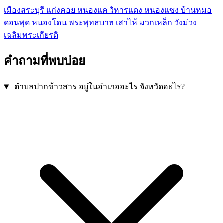
เมืองสระบุรี
แก่งคอย
หนองแค
วิหารแดง
หนองแซง
บ้านหมอ
ดอนพุด
หนองโดน
พระพุทธบาท
เสาไห้
มวกเหล็ก
วังม่วง
เฉลิมพระเกียรติ
คำถามที่พบบ่อย
ตำบลปากข้าวสาร อยู่ในอำเภออะไร จังหวัดอะไร?