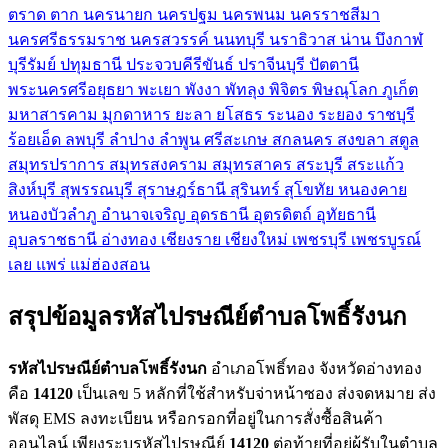
ตราด
ตาก
นครนายก
นครปฐม
นครพนม
นครราชสีมา
นครศรีธรรมราช
นครสวรรค์
นนทบุรี
นราธิวาส
น่าน
บึงกาฬ
บุรีรัมย์
ปทุมธานี
ประจวบคีรีขันธ์
ปราจีนบุรี
ปัตตานี
พระนครศรีอยุธยา
พะเยา
พังงา
พัทลุง
พิจิตร
พิษณุโลก
ภูเก็ต
มหาสารคาม
มุกดาหาร
ยะลา
ยโสธร
ระนอง
ระยอง
ราชบุรี
ร้อยเอ็ด
ลพบุรี
ลำปาง
ลำพูน
ศรีสะเกษ
สกลนคร
สงขลา
สตูล
สมุทรปราการ
สมุทรสงคราม
สมุทรสาคร
สระบุรี
สระแก้ว
สิงห์บุรี
สุพรรณบุรี
สุราษฎร์ธานี
สุรินทร์
สุโขทัย
หนองคาย
หนองบัวลำภู
อำนาจเจริญ
อุดรธานี
อุตรดิตถ์
อุทัยธานี
อุบลราชธานี
อ่างทอง
เชียงราย
เชียงใหม่
เพชรบุรี
เพชรบูรณ์
เลย
แพร่
แม่ฮ่องสอน
สรุปข้อมูลรหัสไปรษณีย์ตำบลโพธิ์รังนก
รหัสไปรษณีย์ตำบลโพธิ์รังนก
อำเภอโพธิ์ทอง จังหวัดอ่างทอง
คือ
14120
เป็นเลข 5 หลักที่ใช้สำหรับจ่าหน้าซอง ส่งจดหมาย ส่ง
พัสดุ EMS ลงทะเบียน หรือกรอกที่อยู่ในการสั่งซื้อสินค้า
ออนไลน์ เพียงระบุรหัสไปรษณีย์
14120
ต่อท้ายที่อยู่ผู้รับในตำบล