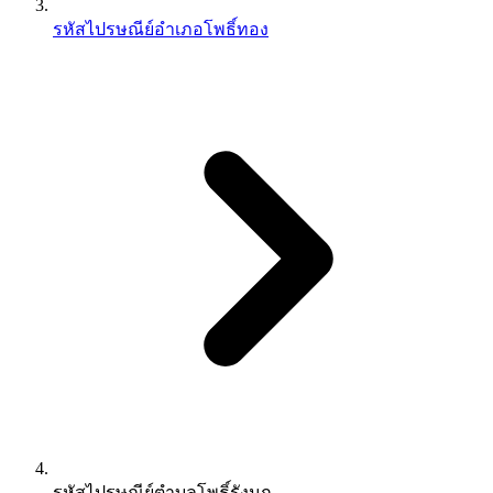
รหัสไปรษณีย์อำเภอโพธิ์ทอง
รหัสไปรษณีย์ตำบลโพธิ์รังนก