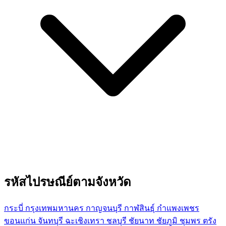
รหัสไปรษณีย์ตามจังหวัด
กระบี่
กรุงเทพมหานคร
กาญจนบุรี
กาฬสินธุ์
กำแพงเพชร
ขอนแก่น
จันทบุรี
ฉะเชิงเทรา
ชลบุรี
ชัยนาท
ชัยภูมิ
ชุมพร
ตรัง