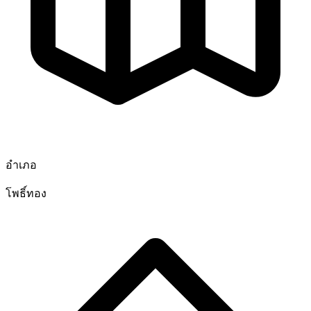
อำเภอ
โพธิ์ทอง