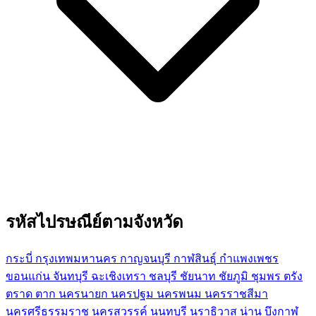
รหัสไปรษณีย์ตามจังหวัด
กระบี่
กรุงเทพมหานคร
กาญจนบุรี
กาฬสินธุ์
กำแพงเพชร
ขอนแก่น
จันทบุรี
ฉะเชิงเทรา
ชลบุรี
ชัยนาท
ชัยภูมิ
ชุมพร
ตรัง
ตราด
ตาก
นครนายก
นครปฐม
นครพนม
นครราชสีมา
นครศรีธรรมราช
นครสวรรค์
นนทบุรี
นราธิวาส
น่าน
บึงกาฬ