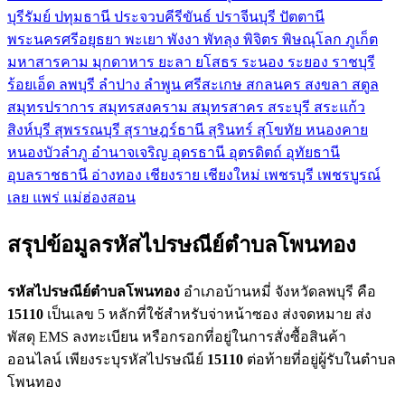
บุรีรัมย์
ปทุมธานี
ประจวบคีรีขันธ์
ปราจีนบุรี
ปัตตานี
พระนครศรีอยุธยา
พะเยา
พังงา
พัทลุง
พิจิตร
พิษณุโลก
ภูเก็ต
มหาสารคาม
มุกดาหาร
ยะลา
ยโสธร
ระนอง
ระยอง
ราชบุรี
ร้อยเอ็ด
ลพบุรี
ลำปาง
ลำพูน
ศรีสะเกษ
สกลนคร
สงขลา
สตูล
สมุทรปราการ
สมุทรสงคราม
สมุทรสาคร
สระบุรี
สระแก้ว
สิงห์บุรี
สุพรรณบุรี
สุราษฎร์ธานี
สุรินทร์
สุโขทัย
หนองคาย
หนองบัวลำภู
อำนาจเจริญ
อุดรธานี
อุตรดิตถ์
อุทัยธานี
อุบลราชธานี
อ่างทอง
เชียงราย
เชียงใหม่
เพชรบุรี
เพชรบูรณ์
เลย
แพร่
แม่ฮ่องสอน
สรุปข้อมูลรหัสไปรษณีย์ตำบลโพนทอง
รหัสไปรษณีย์ตำบลโพนทอง
อำเภอบ้านหมี่ จังหวัดลพบุรี คือ
15110
เป็นเลข 5 หลักที่ใช้สำหรับจ่าหน้าซอง ส่งจดหมาย ส่ง
พัสดุ EMS ลงทะเบียน หรือกรอกที่อยู่ในการสั่งซื้อสินค้า
ออนไลน์ เพียงระบุรหัสไปรษณีย์
15110
ต่อท้ายที่อยู่ผู้รับในตำบล
โพนทอง