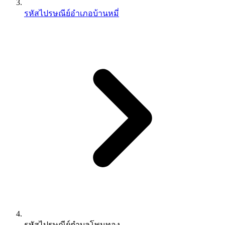
รหัสไปรษณีย์อำเภอบ้านหมี่
รหัสไปรษณีย์ตำบลโพนทอง