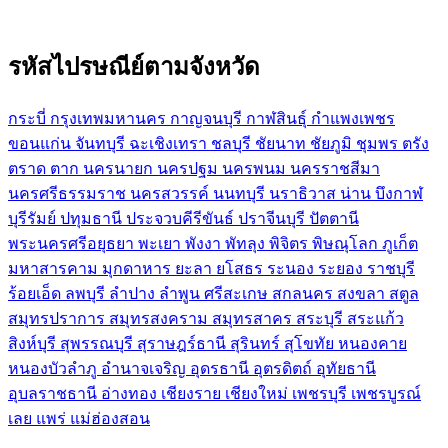
รหัสไปรษณีย์ตามจังหวัด
กระบี่
กรุงเทพมหานคร
กาญจนบุรี
กาฬสินธุ์
กำแพงเพชร
ขอนแก่น
จันทบุรี
ฉะเชิงเทรา
ชลบุรี
ชัยนาท
ชัยภูมิ
ชุมพร
ตรัง
ตราด
ตาก
นครนายก
นครปฐม
นครพนม
นครราชสีมา
นครศรีธรรมราช
นครสวรรค์
นนทบุรี
นราธิวาส
น่าน
บึงกาฬ
บุรีรัมย์
ปทุมธานี
ประจวบคีรีขันธ์
ปราจีนบุรี
ปัตตานี
พระนครศรีอยุธยา
พะเยา
พังงา
พัทลุง
พิจิตร
พิษณุโลก
ภูเก็ต
มหาสารคาม
มุกดาหาร
ยะลา
ยโสธร
ระนอง
ระยอง
ราชบุรี
ร้อยเอ็ด
ลพบุรี
ลำปาง
ลำพูน
ศรีสะเกษ
สกลนคร
สงขลา
สตูล
สมุทรปราการ
สมุทรสงคราม
สมุทรสาคร
สระบุรี
สระแก้ว
สิงห์บุรี
สุพรรณบุรี
สุราษฎร์ธานี
สุรินทร์
สุโขทัย
หนองคาย
หนองบัวลำภู
อำนาจเจริญ
อุดรธานี
อุตรดิตถ์
อุทัยธานี
อุบลราชธานี
อ่างทอง
เชียงราย
เชียงใหม่
เพชรบุรี
เพชรบูรณ์
เลย
แพร่
แม่ฮ่องสอน