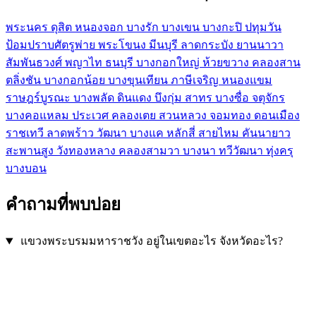
พระนคร
ดุสิต
หนองจอก
บางรัก
บางเขน
บางกะปิ
ปทุมวัน
ป้อมปราบศัตรูพ่าย
พระโขนง
มีนบุรี
ลาดกระบัง
ยานนาวา
สัมพันธวงศ์
พญาไท
ธนบุรี
บางกอกใหญ่
ห้วยขวาง
คลองสาน
ตลิ่งชัน
บางกอกน้อย
บางขุนเทียน
ภาษีเจริญ
หนองแขม
ราษฎร์บูรณะ
บางพลัด
ดินแดง
บึงกุ่ม
สาทร
บางซื่อ
จตุจักร
บางคอแหลม
ประเวศ
คลองเตย
สวนหลวง
จอมทอง
ดอนเมือง
ราชเทวี
ลาดพร้าว
วัฒนา
บางแค
หลักสี่
สายไหม
คันนายาว
สะพานสูง
วังทองหลาง
คลองสามวา
บางนา
ทวีวัฒนา
ทุ่งครุ
บางบอน
คำถามที่พบบ่อย
แขวงพระบรมมหาราชวัง อยู่ในเขตอะไร จังหวัดอะไร?