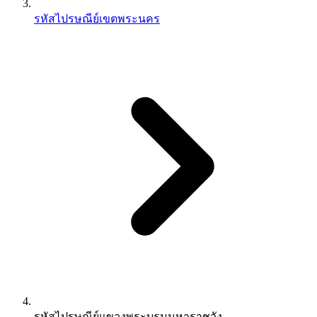
รหัสไปรษณีย์เขตพระนคร
รหัสไปรษณีย์แขวงพระบรมมหาราชวัง