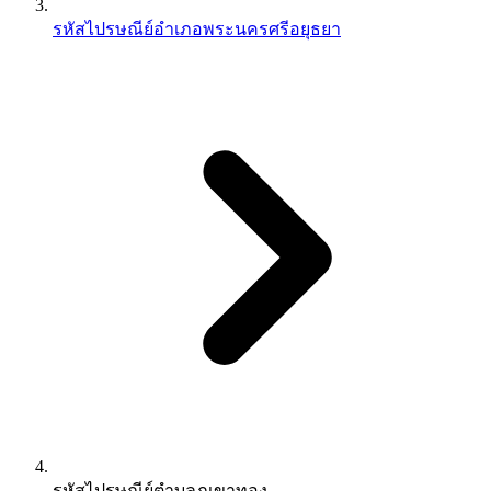
รหัสไปรษณีย์อำเภอพระนครศรีอยุธยา
รหัสไปรษณีย์ตำบลภูเขาทอง