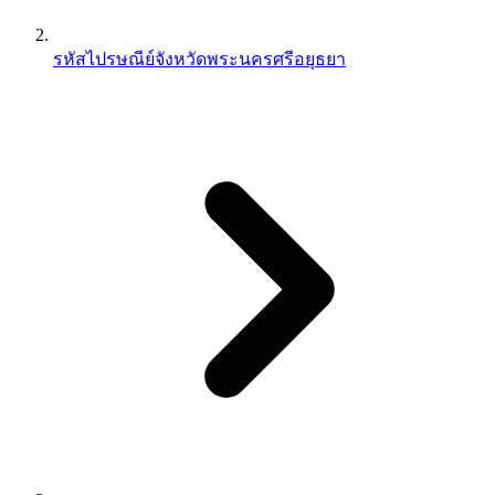
รหัสไปรษณีย์จังหวัดพระนครศรีอยุธยา