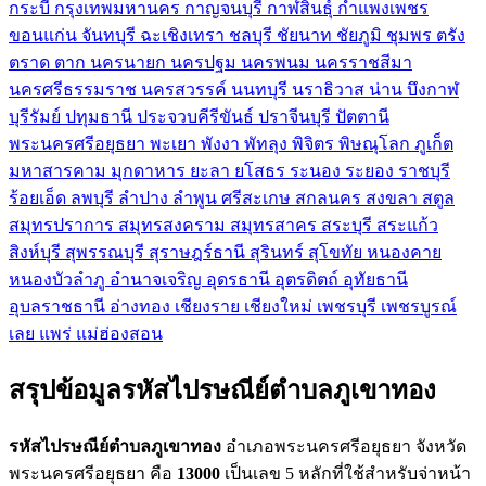
กระบี่
กรุงเทพมหานคร
กาญจนบุรี
กาฬสินธุ์
กำแพงเพชร
ขอนแก่น
จันทบุรี
ฉะเชิงเทรา
ชลบุรี
ชัยนาท
ชัยภูมิ
ชุมพร
ตรัง
ตราด
ตาก
นครนายก
นครปฐม
นครพนม
นครราชสีมา
นครศรีธรรมราช
นครสวรรค์
นนทบุรี
นราธิวาส
น่าน
บึงกาฬ
บุรีรัมย์
ปทุมธานี
ประจวบคีรีขันธ์
ปราจีนบุรี
ปัตตานี
พระนครศรีอยุธยา
พะเยา
พังงา
พัทลุง
พิจิตร
พิษณุโลก
ภูเก็ต
มหาสารคาม
มุกดาหาร
ยะลา
ยโสธร
ระนอง
ระยอง
ราชบุรี
ร้อยเอ็ด
ลพบุรี
ลำปาง
ลำพูน
ศรีสะเกษ
สกลนคร
สงขลา
สตูล
สมุทรปราการ
สมุทรสงคราม
สมุทรสาคร
สระบุรี
สระแก้ว
สิงห์บุรี
สุพรรณบุรี
สุราษฎร์ธานี
สุรินทร์
สุโขทัย
หนองคาย
หนองบัวลำภู
อำนาจเจริญ
อุดรธานี
อุตรดิตถ์
อุทัยธานี
อุบลราชธานี
อ่างทอง
เชียงราย
เชียงใหม่
เพชรบุรี
เพชรบูรณ์
เลย
แพร่
แม่ฮ่องสอน
สรุปข้อมูลรหัสไปรษณีย์ตำบลภูเขาทอง
รหัสไปรษณีย์ตำบลภูเขาทอง
อำเภอพระนครศรีอยุธยา จังหวัด
พระนครศรีอยุธยา คือ
13000
เป็นเลข 5 หลักที่ใช้สำหรับจ่าหน้า