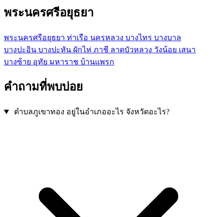
พระนครศรีอยุธยา
พระนครศรีอยุธยา
ท่าเรือ
นครหลวง
บางไทร
บางบาล
บางปะอิน
บางปะหัน
ผักไห่
ภาชี
ลาดบัวหลวง
วังน้อย
เสนา
บางซ้าย
อุทัย
มหาราช
บ้านแพรก
คำถามที่พบบ่อย
ตำบลภูเขาทอง อยู่ในอำเภออะไร จังหวัดอะไร?