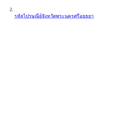
รหัสไปรษณีย์จังหวัดพระนครศรีอยุธยา