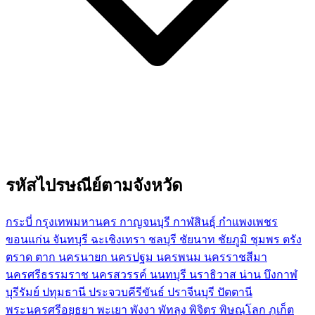
รหัสไปรษณีย์ตามจังหวัด
กระบี่
กรุงเทพมหานคร
กาญจนบุรี
กาฬสินธุ์
กำแพงเพชร
ขอนแก่น
จันทบุรี
ฉะเชิงเทรา
ชลบุรี
ชัยนาท
ชัยภูมิ
ชุมพร
ตรัง
ตราด
ตาก
นครนายก
นครปฐม
นครพนม
นครราชสีมา
นครศรีธรรมราช
นครสวรรค์
นนทบุรี
นราธิวาส
น่าน
บึงกาฬ
บุรีรัมย์
ปทุมธานี
ประจวบคีรีขันธ์
ปราจีนบุรี
ปัตตานี
พระนครศรีอยุธยา
พะเยา
พังงา
พัทลุง
พิจิตร
พิษณุโลก
ภูเก็ต