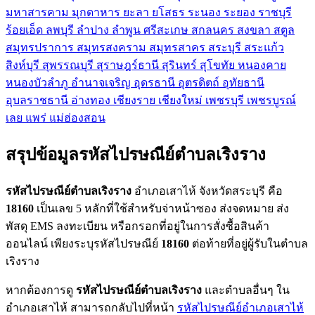
มหาสารคาม
มุกดาหาร
ยะลา
ยโสธร
ระนอง
ระยอง
ราชบุรี
ร้อยเอ็ด
ลพบุรี
ลำปาง
ลำพูน
ศรีสะเกษ
สกลนคร
สงขลา
สตูล
สมุทรปราการ
สมุทรสงคราม
สมุทรสาคร
สระบุรี
สระแก้ว
สิงห์บุรี
สุพรรณบุรี
สุราษฎร์ธานี
สุรินทร์
สุโขทัย
หนองคาย
หนองบัวลำภู
อำนาจเจริญ
อุดรธานี
อุตรดิตถ์
อุทัยธานี
อุบลราชธานี
อ่างทอง
เชียงราย
เชียงใหม่
เพชรบุรี
เพชรบูรณ์
เลย
แพร่
แม่ฮ่องสอน
สรุปข้อมูลรหัสไปรษณีย์ตำบลเริงราง
รหัสไปรษณีย์ตำบลเริงราง
อำเภอเสาไห้ จังหวัดสระบุรี คือ
18160
เป็นเลข 5 หลักที่ใช้สำหรับจ่าหน้าซอง ส่งจดหมาย ส่ง
พัสดุ EMS ลงทะเบียน หรือกรอกที่อยู่ในการสั่งซื้อสินค้า
ออนไลน์ เพียงระบุรหัสไปรษณีย์
18160
ต่อท้ายที่อยู่ผู้รับในตำบล
เริงราง
หากต้องการดู
รหัสไปรษณีย์ตำบลเริงราง
และตำบลอื่นๆ ใน
อำเภอเสาไห้ สามารถกลับไปที่หน้า
รหัสไปรษณีย์อำเภอเสาไห้