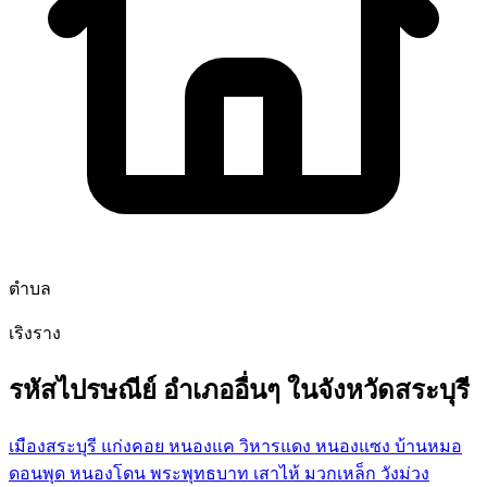
ตำบล
เริงราง
รหัสไปรษณีย์ อำเภออื่นๆ ในจังหวัดสระบุรี
เมืองสระบุรี
แก่งคอย
หนองแค
วิหารแดง
หนองแซง
บ้านหมอ
ดอนพุด
หนองโดน
พระพุทธบาท
เสาไห้
มวกเหล็ก
วังม่วง