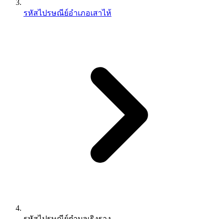
รหัสไปรษณีย์อำเภอเสาไห้
รหัสไปรษณีย์ตำบลเริงราง