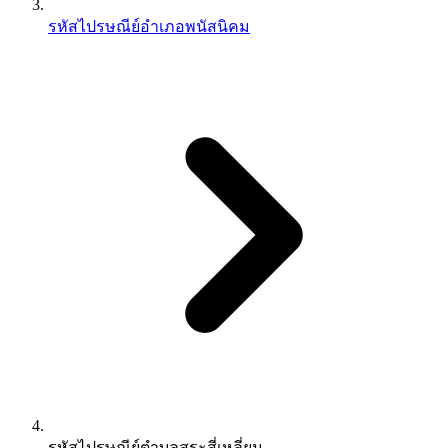
รหัสไปรษณีย์อำเภอพนัสนิคม
รหัสไปรษณีย์ตำบลสระสี่เหลี่ยม