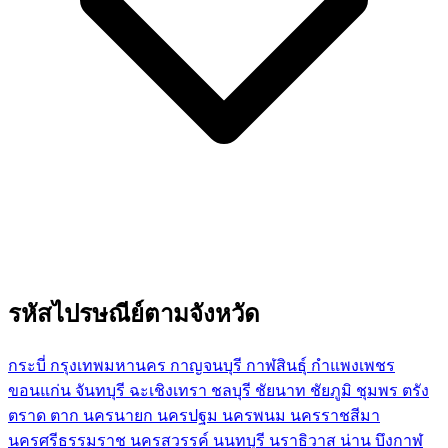
รหัสไปรษณีย์ตามจังหวัด
กระบี่
กรุงเทพมหานคร
กาญจนบุรี
กาฬสินธุ์
กำแพงเพชร
ขอนแก่น
จันทบุรี
ฉะเชิงเทรา
ชลบุรี
ชัยนาท
ชัยภูมิ
ชุมพร
ตรัง
ตราด
ตาก
นครนายก
นครปฐม
นครพนม
นครราชสีมา
นครศรีธรรมราช
นครสวรรค์
นนทบุรี
นราธิวาส
น่าน
บึงกาฬ