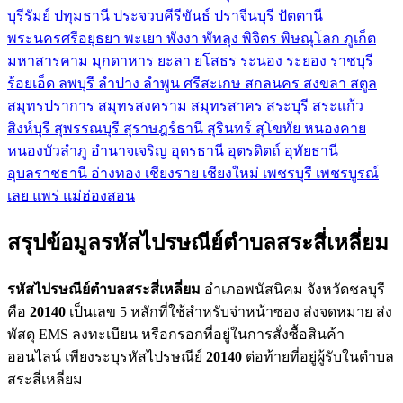
บุรีรัมย์
ปทุมธานี
ประจวบคีรีขันธ์
ปราจีนบุรี
ปัตตานี
พระนครศรีอยุธยา
พะเยา
พังงา
พัทลุง
พิจิตร
พิษณุโลก
ภูเก็ต
มหาสารคาม
มุกดาหาร
ยะลา
ยโสธร
ระนอง
ระยอง
ราชบุรี
ร้อยเอ็ด
ลพบุรี
ลำปาง
ลำพูน
ศรีสะเกษ
สกลนคร
สงขลา
สตูล
สมุทรปราการ
สมุทรสงคราม
สมุทรสาคร
สระบุรี
สระแก้ว
สิงห์บุรี
สุพรรณบุรี
สุราษฎร์ธานี
สุรินทร์
สุโขทัย
หนองคาย
หนองบัวลำภู
อำนาจเจริญ
อุดรธานี
อุตรดิตถ์
อุทัยธานี
อุบลราชธานี
อ่างทอง
เชียงราย
เชียงใหม่
เพชรบุรี
เพชรบูรณ์
เลย
แพร่
แม่ฮ่องสอน
สรุปข้อมูลรหัสไปรษณีย์ตำบลสระสี่เหลี่ยม
รหัสไปรษณีย์ตำบลสระสี่เหลี่ยม
อำเภอพนัสนิคม จังหวัดชลบุรี
คือ
20140
เป็นเลข 5 หลักที่ใช้สำหรับจ่าหน้าซอง ส่งจดหมาย ส่ง
พัสดุ EMS ลงทะเบียน หรือกรอกที่อยู่ในการสั่งซื้อสินค้า
ออนไลน์ เพียงระบุรหัสไปรษณีย์
20140
ต่อท้ายที่อยู่ผู้รับในตำบล
สระสี่เหลี่ยม