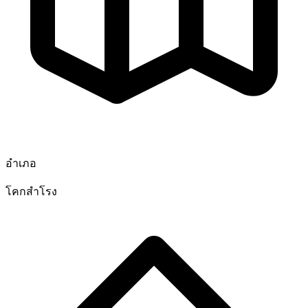
อำเภอ
โคกสำโรง