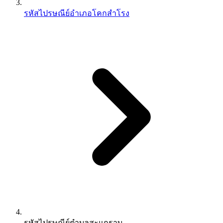
รหัสไปรษณีย์อำเภอโคกสำโรง
รหัสไปรษณีย์ตำบลสะแกราบ