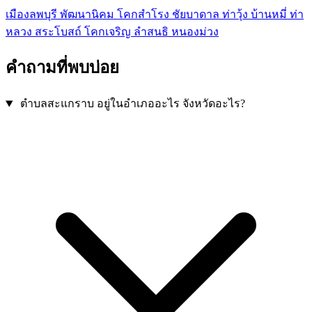
เมืองลพบุรี
พัฒนานิคม
โคกสำโรง
ชัยบาดาล
ท่าวุ้ง
บ้านหมี่
ท่า
หลวง
สระโบสถ์
โคกเจริญ
ลำสนธิ
หนองม่วง
คำถามที่พบบ่อย
ตำบลสะแกราบ อยู่ในอำเภออะไร จังหวัดอะไร?