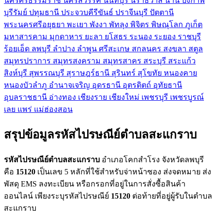
นครศรีธรรมราช
นครสวรรค์
นนทบุรี
นราธิวาส
น่าน
บึงกาฬ
บุรีรัมย์
ปทุมธานี
ประจวบคีรีขันธ์
ปราจีนบุรี
ปัตตานี
พระนครศรีอยุธยา
พะเยา
พังงา
พัทลุง
พิจิตร
พิษณุโลก
ภูเก็ต
มหาสารคาม
มุกดาหาร
ยะลา
ยโสธร
ระนอง
ระยอง
ราชบุรี
ร้อยเอ็ด
ลพบุรี
ลำปาง
ลำพูน
ศรีสะเกษ
สกลนคร
สงขลา
สตูล
สมุทรปราการ
สมุทรสงคราม
สมุทรสาคร
สระบุรี
สระแก้ว
สิงห์บุรี
สุพรรณบุรี
สุราษฎร์ธานี
สุรินทร์
สุโขทัย
หนองคาย
หนองบัวลำภู
อำนาจเจริญ
อุดรธานี
อุตรดิตถ์
อุทัยธานี
อุบลราชธานี
อ่างทอง
เชียงราย
เชียงใหม่
เพชรบุรี
เพชรบูรณ์
เลย
แพร่
แม่ฮ่องสอน
สรุปข้อมูลรหัสไปรษณีย์ตำบลสะแกราบ
รหัสไปรษณีย์ตำบลสะแกราบ
อำเภอโคกสำโรง จังหวัดลพบุรี
คือ
15120
เป็นเลข 5 หลักที่ใช้สำหรับจ่าหน้าซอง ส่งจดหมาย ส่ง
พัสดุ EMS ลงทะเบียน หรือกรอกที่อยู่ในการสั่งซื้อสินค้า
ออนไลน์ เพียงระบุรหัสไปรษณีย์
15120
ต่อท้ายที่อยู่ผู้รับในตำบล
สะแกราบ