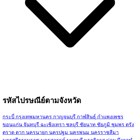
รหัสไปรษณีย์ตามจังหวัด
กระบี่
กรุงเทพมหานคร
กาญจนบุรี
กาฬสินธุ์
กำแพงเพชร
ขอนแก่น
จันทบุรี
ฉะเชิงเทรา
ชลบุรี
ชัยนาท
ชัยภูมิ
ชุมพร
ตรัง
ตราด
ตาก
นครนายก
นครปฐม
นครพนม
นครราชสีมา