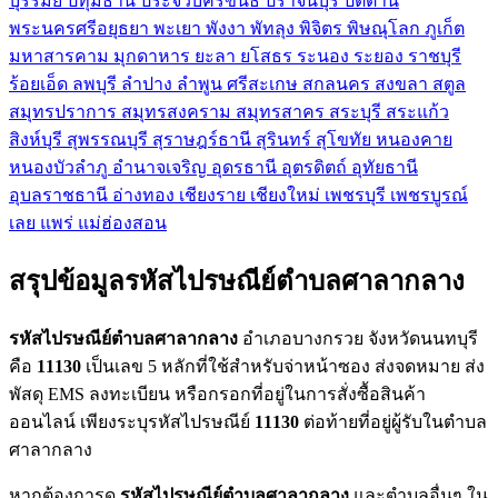
บุรีรัมย์
ปทุมธานี
ประจวบคีรีขันธ์
ปราจีนบุรี
ปัตตานี
พระนครศรีอยุธยา
พะเยา
พังงา
พัทลุง
พิจิตร
พิษณุโลก
ภูเก็ต
มหาสารคาม
มุกดาหาร
ยะลา
ยโสธร
ระนอง
ระยอง
ราชบุรี
ร้อยเอ็ด
ลพบุรี
ลำปาง
ลำพูน
ศรีสะเกษ
สกลนคร
สงขลา
สตูล
สมุทรปราการ
สมุทรสงคราม
สมุทรสาคร
สระบุรี
สระแก้ว
สิงห์บุรี
สุพรรณบุรี
สุราษฎร์ธานี
สุรินทร์
สุโขทัย
หนองคาย
หนองบัวลำภู
อำนาจเจริญ
อุดรธานี
อุตรดิตถ์
อุทัยธานี
อุบลราชธานี
อ่างทอง
เชียงราย
เชียงใหม่
เพชรบุรี
เพชรบูรณ์
เลย
แพร่
แม่ฮ่องสอน
สรุปข้อมูลรหัสไปรษณีย์ตำบลศาลากลาง
รหัสไปรษณีย์ตำบลศาลากลาง
อำเภอบางกรวย จังหวัดนนทบุรี
คือ
11130
เป็นเลข 5 หลักที่ใช้สำหรับจ่าหน้าซอง ส่งจดหมาย ส่ง
พัสดุ EMS ลงทะเบียน หรือกรอกที่อยู่ในการสั่งซื้อสินค้า
ออนไลน์ เพียงระบุรหัสไปรษณีย์
11130
ต่อท้ายที่อยู่ผู้รับในตำบล
ศาลากลาง
หากต้องการดู
รหัสไปรษณีย์ตำบลศาลากลาง
และตำบลอื่นๆ ใน