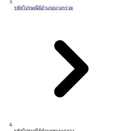
รหัสไปรษณีย์อำเภอบางกรวย
รหัสไปรษณีย์ตำบลศาลากลาง