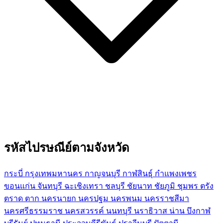
รหัสไปรษณีย์ตามจังหวัด
กระบี่
กรุงเทพมหานคร
กาญจนบุรี
กาฬสินธุ์
กำแพงเพชร
ขอนแก่น
จันทบุรี
ฉะเชิงเทรา
ชลบุรี
ชัยนาท
ชัยภูมิ
ชุมพร
ตรัง
ตราด
ตาก
นครนายก
นครปฐม
นครพนม
นครราชสีมา
นครศรีธรรมราช
นครสวรรค์
นนทบุรี
นราธิวาส
น่าน
บึงกาฬ