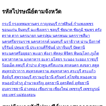
รหัสไปรษณีย์ตามจังหวัด
กระบี่
กรุงเทพมหานคร
กาญจนบุรี
กาฬสินธุ์
กำแพงเพชร
ขอนแก่น
จันทบุรี
ฉะเชิงเทรา
ชลบุรี
ชัยนาท
ชัยภูมิ
ชุมพร
ตรัง
ตราด
ตาก
นครนายก
นครปฐม
นครพนม
นครราชสีมา
นครศรีธรรมราช
นครสวรรค์
นนทบุรี
นราธิวาส
น่าน
บึงกาฬ
บุรีรัมย์
ปทุมธานี
ประจวบคีรีขันธ์
ปราจีนบุรี
ปัตตานี
พระนครศรีอยุธยา
พะเยา
พังงา
พัทลุง
พิจิตร
พิษณุโลก
ภูเก็ต
มหาสารคาม
มุกดาหาร
ยะลา
ยโสธร
ระนอง
ระยอง
ราชบุรี
ร้อยเอ็ด
ลพบุรี
ลำปาง
ลำพูน
ศรีสะเกษ
สกลนคร
สงขลา
สตูล
สมุทรปราการ
สมุทรสงคราม
สมุทรสาคร
สระบุรี
สระแก้ว
สิงห์บุรี
สุพรรณบุรี
สุราษฎร์ธานี
สุรินทร์
สุโขทัย
หนองคาย
หนองบัวลำภู
อำนาจเจริญ
อุดรธานี
อุตรดิตถ์
อุทัยธานี
อุบลราชธานี
อ่างทอง
เชียงราย
เชียงใหม่
เพชรบุรี
เพชรบูรณ์
เลย
แพร่
แม่ฮ่องสอน