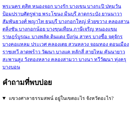
พระนคร
ดุสิต
หนองจอก
บางรัก
บางเขน
บางกะปิ
ปทุมวัน
ป้อมปราบศัตรูพ่าย
พระโขนง
มีนบุรี
ลาดกระบัง
ยานนาวา
สัมพันธวงศ์
พญาไท
ธนบุรี
บางกอกใหญ่
ห้วยขวาง
คลองสาน
ตลิ่งชัน
บางกอกน้อย
บางขุนเทียน
ภาษีเจริญ
หนองแขม
ราษฎร์บูรณะ
บางพลัด
ดินแดง
บึงกุ่ม
สาทร
บางซื่อ
จตุจักร
บางคอแหลม
ประเวศ
คลองเตย
สวนหลวง
จอมทอง
ดอนเมือง
ราชเทวี
ลาดพร้าว
วัฒนา
บางแค
หลักสี่
สายไหม
คันนายาว
สะพานสูง
วังทองหลาง
คลองสามวา
บางนา
ทวีวัฒนา
ทุ่งครุ
บางบอน
คำถามที่พบบ่อย
แขวงศาลาธรรมสพน์ อยู่ในเขตอะไร จังหวัดอะไร?