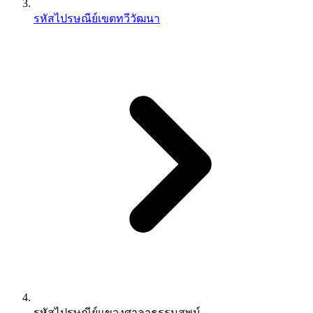
รหัสไปรษณีย์เขตทวีวัฒนา
รหัสไปรษณีย์แขวงศาลาธรรมสพน์