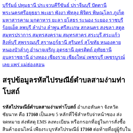
บุรีรัมย์
ปทุมธานี
ประจวบคีรีขันธ์
ปราจีนบุรี
ปัตตานี
พระนครศรีอยุธยา
พะเยา
พังงา
พัทลุง
พิจิตร
พิษณุโลก
ภูเก็ต
มหาสารคาม
มุกดาหาร
ยะลา
ยโสธร
ระนอง
ระยอง
ราชบุรี
ร้อยเอ็ด
ลพบุรี
ลำปาง
ลำพูน
ศรีสะเกษ
สกลนคร
สงขลา
สตูล
สมุทรปราการ
สมุทรสงคราม
สมุทรสาคร
สระบุรี
สระแก้ว
สิงห์บุรี
สุพรรณบุรี
สุราษฎร์ธานี
สุรินทร์
สุโขทัย
หนองคาย
หนองบัวลำภู
อำนาจเจริญ
อุดรธานี
อุตรดิตถ์
อุทัยธานี
อุบลราชธานี
อ่างทอง
เชียงราย
เชียงใหม่
เพชรบุรี
เพชรบูรณ์
เลย
แพร่
แม่ฮ่องสอน
สรุปข้อมูลรหัสไปรษณีย์ตำบลสามง่ามท่า
โบสถ์
รหัสไปรษณีย์ตำบลสามง่ามท่าโบสถ์
อำเภอหันคา จังหวัด
ชัยนาท คือ
17160
เป็นเลข 5 หลักที่ใช้สำหรับจ่าหน้าซอง ส่ง
จดหมาย ส่งพัสดุ EMS ลงทะเบียน หรือกรอกที่อยู่ในการสั่งซื้อ
สินค้าออนไลน์ เพียงระบุรหัสไปรษณีย์
17160
ต่อท้ายที่อยู่ผู้รับใน