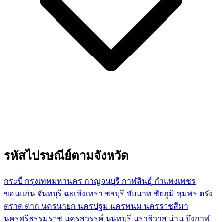
รหัสไปรษณีย์ตามจังหวัด
กระบี่
กรุงเทพมหานคร
กาญจนบุรี
กาฬสินธุ์
กำแพงเพชร
ขอนแก่น
จันทบุรี
ฉะเชิงเทรา
ชลบุรี
ชัยนาท
ชัยภูมิ
ชุมพร
ตรัง
ตราด
ตาก
นครนายก
นครปฐม
นครพนม
นครราชสีมา
นครศรีธรรมราช
นครสวรรค์
นนทบุรี
นราธิวาส
น่าน
บึงกาฬ