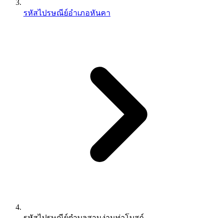
รหัสไปรษณีย์อำเภอหันคา
รหัสไปรษณีย์ตำบลสามง่ามท่าโบสถ์