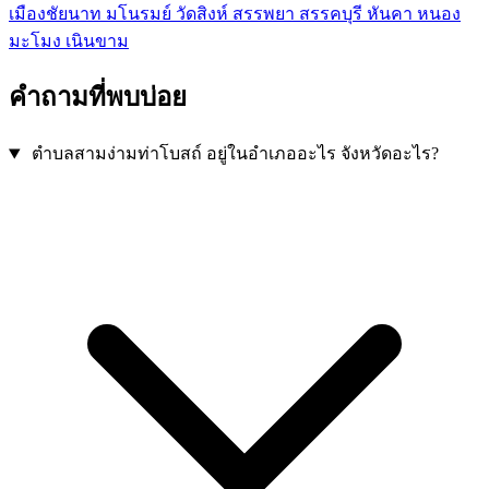
เมืองชัยนาท
มโนรมย์
วัดสิงห์
สรรพยา
สรรคบุรี
หันคา
หนอง
มะโมง
เนินขาม
คำถามที่พบบ่อย
ตำบลสามง่ามท่าโบสถ์ อยู่ในอำเภออะไร จังหวัดอะไร?