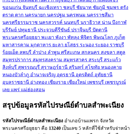
ขอนแก่น
จันทบุรี
ฉะเชิงเทรา
ชลบุรี
ชัยนาท
ชัยภูมิ
ชุมพร
ตรัง
ตราด
ตาก
นครนายก
นครปฐม
นครพนม
นครราชสีมา
นครศรีธรรมราช
นครสวรรค์
นนทบุรี
นราธิวาส
น่าน
บึงกาฬ
บุรีรัมย์
ปทุมธานี
ประจวบคีรีขันธ์
ปราจีนบุรี
ปัตตานี
พระนครศรีอยุธยา
พะเยา
พังงา
พัทลุง
พิจิตร
พิษณุโลก
ภูเก็ต
มหาสารคาม
มุกดาหาร
ยะลา
ยโสธร
ระนอง
ระยอง
ราชบุรี
ร้อยเอ็ด
ลพบุรี
ลำปาง
ลำพูน
ศรีสะเกษ
สกลนคร
สงขลา
สตูล
สมุทรปราการ
สมุทรสงคราม
สมุทรสาคร
สระบุรี
สระแก้ว
สิงห์บุรี
สุพรรณบุรี
สุราษฎร์ธานี
สุรินทร์
สุโขทัย
หนองคาย
หนองบัวลำภู
อำนาจเจริญ
อุดรธานี
อุตรดิตถ์
อุทัยธานี
อุบลราชธานี
อ่างทอง
เชียงราย
เชียงใหม่
เพชรบุรี
เพชรบูรณ์
เลย
แพร่
แม่ฮ่องสอน
สรุปข้อมูลรหัสไปรษณีย์ตำบลสำพะเนียง
รหัสไปรษณีย์ตำบลสำพะเนียง
อำเภอบ้านแพรก จังหวัด
พระนครศรีอยุธยา คือ
13240
เป็นเลข 5 หลักที่ใช้สำหรับจ่าหน้า