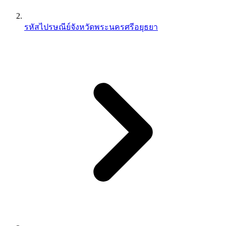
รหัสไปรษณีย์จังหวัดพระนครศรีอยุธยา