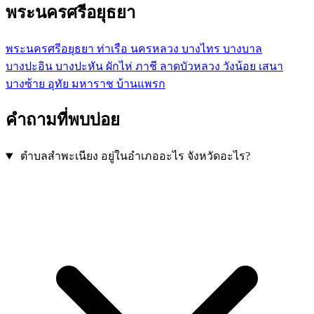
พระนครศรีอยุธยา
พระนครศรีอยุธยา
ท่าเรือ
นครหลวง
บางไทร
บางบาล
บางปะอิน
บางปะหัน
ผักไห่
ภาชี
ลาดบัวหลวง
วังน้อย
เสนา
บางซ้าย
อุทัย
มหาราช
บ้านแพรก
คำถามที่พบบ่อย
ตำบลสำพะเนียง อยู่ในอำเภออะไร จังหวัดอะไร?