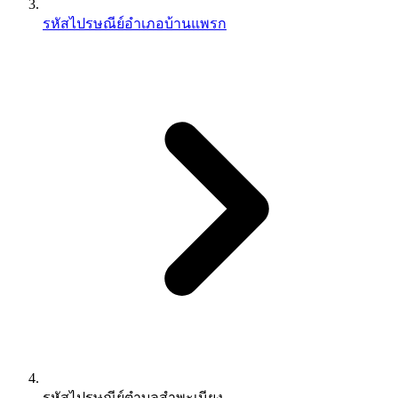
รหัสไปรษณีย์อำเภอบ้านแพรก
รหัสไปรษณีย์ตำบลสำพะเนียง