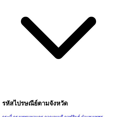
รหัสไปรษณีย์ตามจังหวัด
กระบี่
กรุงเทพมหานคร
กาญจนบุรี
กาฬสินธุ์
กำแพงเพชร