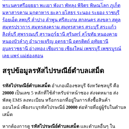
พระนครศรีอยุธยา
พะเยา
พังงา
พัทลุง
พิจิตร
พิษณุโลก
ภูเก็ต
มหาสารคาม
มุกดาหาร
ยะลา
ยโสธร
ระนอง
ระยอง
ราชบุรี
ร้อยเอ็ด
ลพบุรี
ลำปาง
ลำพูน
ศรีสะเกษ
สกลนคร
สงขลา
สตูล
สมุทรปราการ
สมุทรสงคราม
สมุทรสาคร
สระบุรี
สระแก้ว
สิงห์บุรี
สุพรรณบุรี
สุราษฎร์ธานี
สุรินทร์
สุโขทัย
หนองคาย
หนองบัวลำภู
อำนาจเจริญ
อุดรธานี
อุตรดิตถ์
อุทัยธานี
อุบลราชธานี
อ่างทอง
เชียงราย
เชียงใหม่
เพชรบุรี
เพชรบูรณ์
เลย
แพร่
แม่ฮ่องสอน
สรุปข้อมูลรหัสไปรษณีย์ตำบลเสม็ด
รหัสไปรษณีย์ตำบลเสม็ด
อำเภอเมืองชลบุรี จังหวัดชลบุรี คือ
20000
เป็นเลข 5 หลักที่ใช้สำหรับจ่าหน้าซอง ส่งจดหมาย ส่ง
พัสดุ EMS ลงทะเบียน หรือกรอกที่อยู่ในการสั่งซื้อสินค้า
ออนไลน์ เพียงระบุรหัสไปรษณีย์
20000
ต่อท้ายที่อยู่ผู้รับในตำบล
เสม็ด
หากต้องการดู
รหัสไปรษณีย์ตำบลเสม็ด
และตำบลอื่นๆ ใน