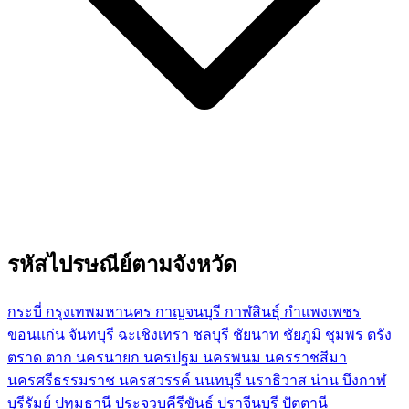
รหัสไปรษณีย์ตามจังหวัด
กระบี่
กรุงเทพมหานคร
กาญจนบุรี
กาฬสินธุ์
กำแพงเพชร
ขอนแก่น
จันทบุรี
ฉะเชิงเทรา
ชลบุรี
ชัยนาท
ชัยภูมิ
ชุมพร
ตรัง
ตราด
ตาก
นครนายก
นครปฐม
นครพนม
นครราชสีมา
นครศรีธรรมราช
นครสวรรค์
นนทบุรี
นราธิวาส
น่าน
บึงกาฬ
บุรีรัมย์
ปทุมธานี
ประจวบคีรีขันธ์
ปราจีนบุรี
ปัตตานี