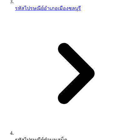
รหัสไปรษณีย์อำเภอเมืองชลบุรี
รหัสไปรษณีย์ตำบลเสม็ด