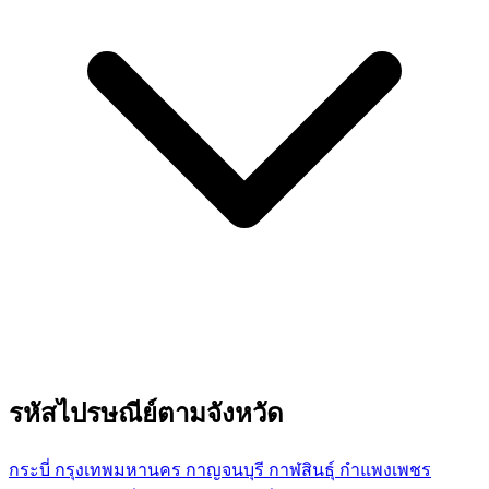
รหัสไปรษณีย์ตามจังหวัด
กระบี่
กรุงเทพมหานคร
กาญจนบุรี
กาฬสินธุ์
กำแพงเพชร