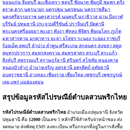
ขอนแก่น
จันทบุรี
ฉะเชิงเทรา
ชลบุรี
ชัยนาท
ชัยภูมิ
ชุมพร
ตรัง
ตราด
ตาก
นครนายก
นครปฐม
นครพนม
นครราชสีมา
นครศรีธรรมราช
นครสวรรค์
นนทบุรี
นราธิวาส
น่าน
บึงกาฬ
บุรีรัมย์
ปทุมธานี
ประจวบคีรีขันธ์
ปราจีนบุรี
ปัตตานี
พระนครศรีอยุธยา
พะเยา
พังงา
พัทลุง
พิจิตร
พิษณุโลก
ภูเก็ต
มหาสารคาม
มุกดาหาร
ยะลา
ยโสธร
ระนอง
ระยอง
ราชบุรี
ร้อยเอ็ด
ลพบุรี
ลำปาง
ลำพูน
ศรีสะเกษ
สกลนคร
สงขลา
สตูล
สมุทรปราการ
สมุทรสงคราม
สมุทรสาคร
สระบุรี
สระแก้ว
สิงห์บุรี
สุพรรณบุรี
สุราษฎร์ธานี
สุรินทร์
สุโขทัย
หนองคาย
หนองบัวลำภู
อำนาจเจริญ
อุดรธานี
อุตรดิตถ์
อุทัยธานี
อุบลราชธานี
อ่างทอง
เชียงราย
เชียงใหม่
เพชรบุรี
เพชรบูรณ์
เลย
แพร่
แม่ฮ่องสอน
สรุปข้อมูลรหัสไปรษณีย์ตำบลสวนพริกไทย
รหัสไปรษณีย์ตำบลสวนพริกไทย
อำเภอเมืองปทุมธานี จังหวัด
ปทุมธานี คือ
12000
เป็นเลข 5 หลักที่ใช้สำหรับจ่าหน้าซอง ส่ง
จดหมาย ส่งพัสดุ EMS ลงทะเบียน หรือกรอกที่อยู่ในการสั่งซื้อ