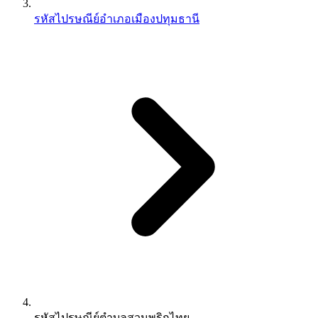
รหัสไปรษณีย์อำเภอเมืองปทุมธานี
รหัสไปรษณีย์ตำบลสวนพริกไทย