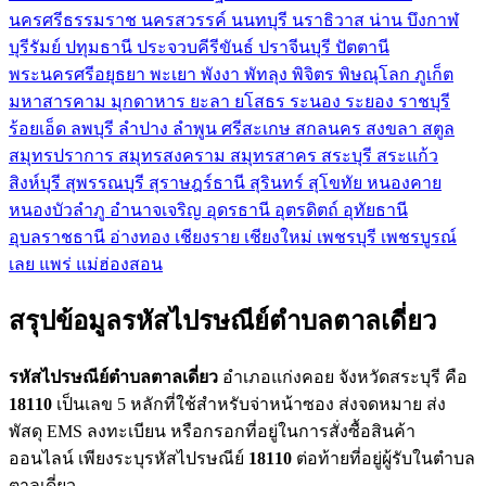
นครศรีธรรมราช
นครสวรรค์
นนทบุรี
นราธิวาส
น่าน
บึงกาฬ
บุรีรัมย์
ปทุมธานี
ประจวบคีรีขันธ์
ปราจีนบุรี
ปัตตานี
พระนครศรีอยุธยา
พะเยา
พังงา
พัทลุง
พิจิตร
พิษณุโลก
ภูเก็ต
มหาสารคาม
มุกดาหาร
ยะลา
ยโสธร
ระนอง
ระยอง
ราชบุรี
ร้อยเอ็ด
ลพบุรี
ลำปาง
ลำพูน
ศรีสะเกษ
สกลนคร
สงขลา
สตูล
สมุทรปราการ
สมุทรสงคราม
สมุทรสาคร
สระบุรี
สระแก้ว
สิงห์บุรี
สุพรรณบุรี
สุราษฎร์ธานี
สุรินทร์
สุโขทัย
หนองคาย
หนองบัวลำภู
อำนาจเจริญ
อุดรธานี
อุตรดิตถ์
อุทัยธานี
อุบลราชธานี
อ่างทอง
เชียงราย
เชียงใหม่
เพชรบุรี
เพชรบูรณ์
เลย
แพร่
แม่ฮ่องสอน
สรุปข้อมูลรหัสไปรษณีย์ตำบลตาลเดี่ยว
รหัสไปรษณีย์ตำบลตาลเดี่ยว
อำเภอแก่งคอย จังหวัดสระบุรี คือ
18110
เป็นเลข 5 หลักที่ใช้สำหรับจ่าหน้าซอง ส่งจดหมาย ส่ง
พัสดุ EMS ลงทะเบียน หรือกรอกที่อยู่ในการสั่งซื้อสินค้า
ออนไลน์ เพียงระบุรหัสไปรษณีย์
18110
ต่อท้ายที่อยู่ผู้รับในตำบล
ตาลเดี่ยว