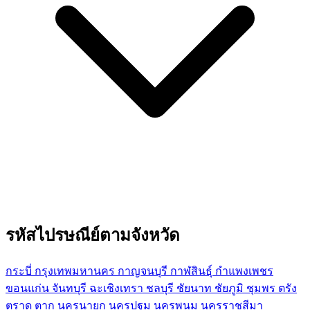
รหัสไปรษณีย์ตามจังหวัด
กระบี่
กรุงเทพมหานคร
กาญจนบุรี
กาฬสินธุ์
กำแพงเพชร
ขอนแก่น
จันทบุรี
ฉะเชิงเทรา
ชลบุรี
ชัยนาท
ชัยภูมิ
ชุมพร
ตรัง
ตราด
ตาก
นครนายก
นครปฐม
นครพนม
นครราชสีมา