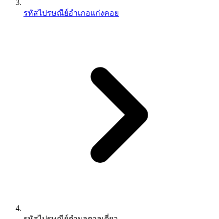
รหัสไปรษณีย์อำเภอแก่งคอย
รหัสไปรษณีย์ตำบลตาลเดี่ยว