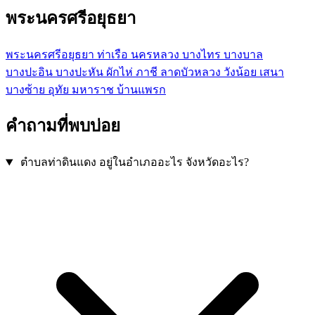
พระนครศรีอยุธยา
พระนครศรีอยุธยา
ท่าเรือ
นครหลวง
บางไทร
บางบาล
บางปะอิน
บางปะหัน
ผักไห่
ภาชี
ลาดบัวหลวง
วังน้อย
เสนา
บางซ้าย
อุทัย
มหาราช
บ้านแพรก
คำถามที่พบบ่อย
ตำบลท่าดินแดง อยู่ในอำเภออะไร จังหวัดอะไร?