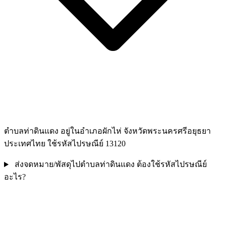
ตำบลท่าดินแดง อยู่ในอำเภอผักไห่ จังหวัดพระนครศรีอยุธยา
ประเทศไทย ใช้รหัสไปรษณีย์ 13120
ส่งจดหมาย/พัสดุไปตำบลท่าดินแดง ต้องใช้รหัสไปรษณีย์
อะไร?