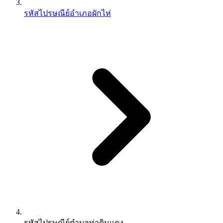
รหัสไปรษณีย์อำเภอผักไห่
รหัสไปรษณีย์ตำบลท่าดินแดง