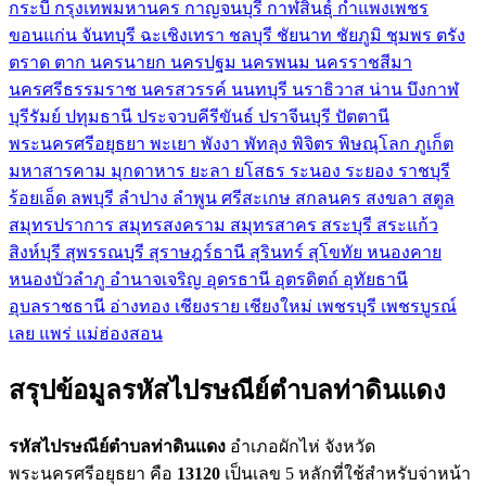
กระบี่
กรุงเทพมหานคร
กาญจนบุรี
กาฬสินธุ์
กำแพงเพชร
ขอนแก่น
จันทบุรี
ฉะเชิงเทรา
ชลบุรี
ชัยนาท
ชัยภูมิ
ชุมพร
ตรัง
ตราด
ตาก
นครนายก
นครปฐม
นครพนม
นครราชสีมา
นครศรีธรรมราช
นครสวรรค์
นนทบุรี
นราธิวาส
น่าน
บึงกาฬ
บุรีรัมย์
ปทุมธานี
ประจวบคีรีขันธ์
ปราจีนบุรี
ปัตตานี
พระนครศรีอยุธยา
พะเยา
พังงา
พัทลุง
พิจิตร
พิษณุโลก
ภูเก็ต
มหาสารคาม
มุกดาหาร
ยะลา
ยโสธร
ระนอง
ระยอง
ราชบุรี
ร้อยเอ็ด
ลพบุรี
ลำปาง
ลำพูน
ศรีสะเกษ
สกลนคร
สงขลา
สตูล
สมุทรปราการ
สมุทรสงคราม
สมุทรสาคร
สระบุรี
สระแก้ว
สิงห์บุรี
สุพรรณบุรี
สุราษฎร์ธานี
สุรินทร์
สุโขทัย
หนองคาย
หนองบัวลำภู
อำนาจเจริญ
อุดรธานี
อุตรดิตถ์
อุทัยธานี
อุบลราชธานี
อ่างทอง
เชียงราย
เชียงใหม่
เพชรบุรี
เพชรบูรณ์
เลย
แพร่
แม่ฮ่องสอน
สรุปข้อมูลรหัสไปรษณีย์ตำบลท่าดินแดง
รหัสไปรษณีย์ตำบลท่าดินแดง
อำเภอผักไห่ จังหวัด
พระนครศรีอยุธยา คือ
13120
เป็นเลข 5 หลักที่ใช้สำหรับจ่าหน้า