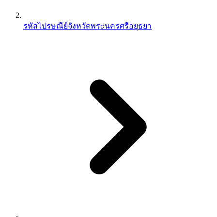
รหัสไปรษณีย์จังหวัดพระนครศรีอยุธยา