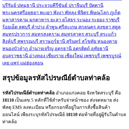
บุรีรัมย์
ปทุมธานี
ประจวบคีรีขันธ์
ปราจีนบุรี
ปัตตานี
พระนครศรีอยุธยา
พะเยา
พังงา
พัทลุง
พิจิตร
พิษณุโลก
ภูเก็ต
มหาสารคาม
มุกดาหาร
ยะลา
ยโสธร
ระนอง
ระยอง
ราชบุรี
ร้อยเอ็ด
ลพบุรี
ลำปาง
ลำพูน
ศรีสะเกษ
สกลนคร
สงขลา
สตูล
สมุทรปราการ
สมุทรสงคราม
สมุทรสาคร
สระบุรี
สระแก้ว
สิงห์บุรี
สุพรรณบุรี
สุราษฎร์ธานี
สุรินทร์
สุโขทัย
หนองคาย
หนองบัวลำภู
อำนาจเจริญ
อุดรธานี
อุตรดิตถ์
อุทัยธานี
อุบลราชธานี
อ่างทอง
เชียงราย
เชียงใหม่
เพชรบุรี
เพชรบูรณ์
เลย
แพร่
แม่ฮ่องสอน
สรุปข้อมูลรหัสไปรษณีย์ตำบลท่าคล้อ
รหัสไปรษณีย์ตำบลท่าคล้อ
อำเภอแก่งคอย จังหวัดสระบุรี คือ
18110
เป็นเลข 5 หลักที่ใช้สำหรับจ่าหน้าซอง ส่งจดหมาย ส่ง
พัสดุ EMS ลงทะเบียน หรือกรอกที่อยู่ในการสั่งซื้อสินค้า
ออนไลน์ เพียงระบุรหัสไปรษณีย์
18110
ต่อท้ายที่อยู่ผู้รับในตำบล
ท่าคล้อ