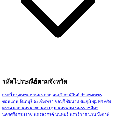
รหัสไปรษณีย์ตามจังหวัด
กระบี่
กรุงเทพมหานคร
กาญจนบุรี
กาฬสินธุ์
กำแพงเพชร
ขอนแก่น
จันทบุรี
ฉะเชิงเทรา
ชลบุรี
ชัยนาท
ชัยภูมิ
ชุมพร
ตรัง
ตราด
ตาก
นครนายก
นครปฐม
นครพนม
นครราชสีมา
นครศรีธรรมราช
นครสวรรค์
นนทบุรี
นราธิวาส
น่าน
บึงกาฬ