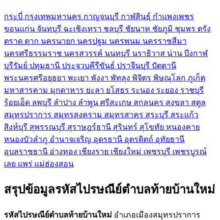
กระบี่
กรุงเทพมหานคร
กาญจนบุรี
กาฬสินธุ์
กำแพงเพชร
ขอนแก่น
จันทบุรี
ฉะเชิงเทรา
ชลบุรี
ชัยนาท
ชัยภูมิ
ชุมพร
ตรัง
ตราด
ตาก
นครนายก
นครปฐม
นครพนม
นครราชสีมา
นครศรีธรรมราช
นครสวรรค์
นนทบุรี
นราธิวาส
น่าน
บึงกาฬ
บุรีรัมย์
ปทุมธานี
ประจวบคีรีขันธ์
ปราจีนบุรี
ปัตตานี
พระนครศรีอยุธยา
พะเยา
พังงา
พัทลุง
พิจิตร
พิษณุโลก
ภูเก็ต
มหาสารคาม
มุกดาหาร
ยะลา
ยโสธร
ระนอง
ระยอง
ราชบุรี
ร้อยเอ็ด
ลพบุรี
ลำปาง
ลำพูน
ศรีสะเกษ
สกลนคร
สงขลา
สตูล
สมุทรปราการ
สมุทรสงคราม
สมุทรสาคร
สระบุรี
สระแก้ว
สิงห์บุรี
สุพรรณบุรี
สุราษฎร์ธานี
สุรินทร์
สุโขทัย
หนองคาย
หนองบัวลำภู
อำนาจเจริญ
อุดรธานี
อุตรดิตถ์
อุทัยธานี
อุบลราชธานี
อ่างทอง
เชียงราย
เชียงใหม่
เพชรบุรี
เพชรบูรณ์
เลย
แพร่
แม่ฮ่องสอน
สรุปข้อมูลรหัสไปรษณีย์ตำบลท้ายบ้านใหม่
รหัสไปรษณีย์ตำบลท้ายบ้านใหม่
อำเภอเมืองสมุทรปราการ