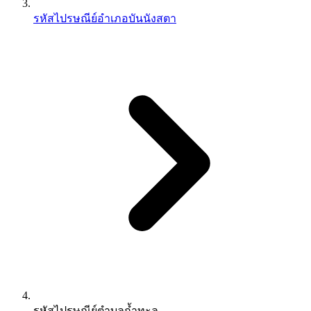
รหัสไปรษณีย์อำเภอบันนังสตา
รหัสไปรษณีย์ตำบลถ้ำทะลุ