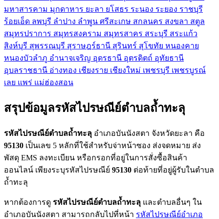
มหาสารคาม
มุกดาหาร
ยะลา
ยโสธร
ระนอง
ระยอง
ราชบุรี
ร้อยเอ็ด
ลพบุรี
ลำปาง
ลำพูน
ศรีสะเกษ
สกลนคร
สงขลา
สตูล
สมุทรปราการ
สมุทรสงคราม
สมุทรสาคร
สระบุรี
สระแก้ว
สิงห์บุรี
สุพรรณบุรี
สุราษฎร์ธานี
สุรินทร์
สุโขทัย
หนองคาย
หนองบัวลำภู
อำนาจเจริญ
อุดรธานี
อุตรดิตถ์
อุทัยธานี
อุบลราชธานี
อ่างทอง
เชียงราย
เชียงใหม่
เพชรบุรี
เพชรบูรณ์
เลย
แพร่
แม่ฮ่องสอน
สรุปข้อมูลรหัสไปรษณีย์ตำบลถ้ำทะลุ
รหัสไปรษณีย์ตำบลถ้ำทะลุ
อำเภอบันนังสตา จังหวัดยะลา คือ
95130
เป็นเลข 5 หลักที่ใช้สำหรับจ่าหน้าซอง ส่งจดหมาย ส่ง
พัสดุ EMS ลงทะเบียน หรือกรอกที่อยู่ในการสั่งซื้อสินค้า
ออนไลน์ เพียงระบุรหัสไปรษณีย์
95130
ต่อท้ายที่อยู่ผู้รับในตำบล
ถ้ำทะลุ
หากต้องการดู
รหัสไปรษณีย์ตำบลถ้ำทะลุ
และตำบลอื่นๆ ใน
อำเภอบันนังสตา สามารถกลับไปที่หน้า
รหัสไปรษณีย์อำเภอ