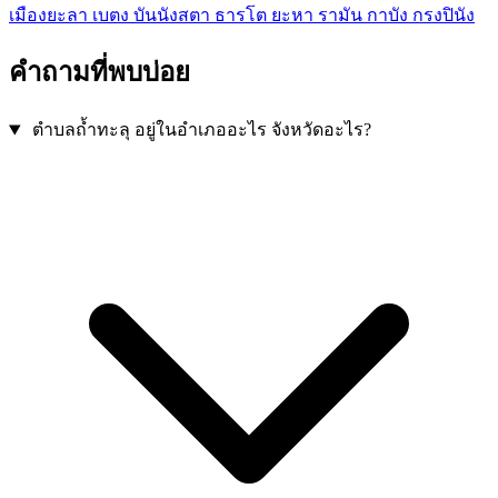
เมืองยะลา
เบตง
บันนังสตา
ธารโต
ยะหา
รามัน
กาบัง
กรงปินัง
คำถามที่พบบ่อย
ตำบลถ้ำทะลุ อยู่ในอำเภออะไร จังหวัดอะไร?