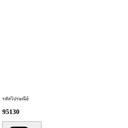
รหัสไปรษณีย์
95130