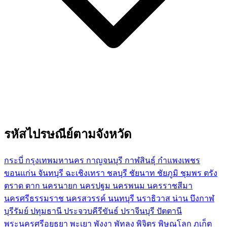
รหัสไปรษณีย์ตามจังหวัด
กระบี่
กรุงเทพมหานคร
กาญจนบุรี
กาฬสินธุ์
กำแพงเพชร
ขอนแก่น
จันทบุรี
ฉะเชิงเทรา
ชลบุรี
ชัยนาท
ชัยภูมิ
ชุมพร
ตรัง
ตราด
ตาก
นครนายก
นครปฐม
นครพนม
นครราชสีมา
นครศรีธรรมราช
นครสวรรค์
นนทบุรี
นราธิวาส
น่าน
บึงกาฬ
บุรีรัมย์
ปทุมธานี
ประจวบคีรีขันธ์
ปราจีนบุรี
ปัตตานี
พระนครศรีอยุธยา
พะเยา
พังงา
พัทลุง
พิจิตร
พิษณุโลก
ภูเก็ต