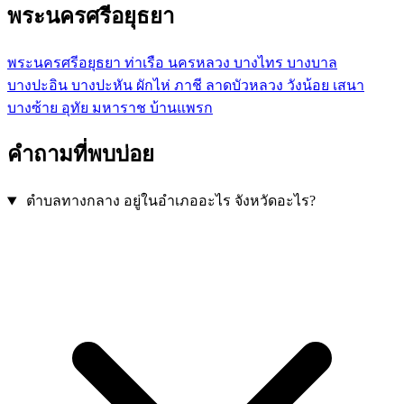
พระนครศรีอยุธยา
พระนครศรีอยุธยา
ท่าเรือ
นครหลวง
บางไทร
บางบาล
บางปะอิน
บางปะหัน
ผักไห่
ภาชี
ลาดบัวหลวง
วังน้อย
เสนา
บางซ้าย
อุทัย
มหาราช
บ้านแพรก
คำถามที่พบบ่อย
ตำบลทางกลาง อยู่ในอำเภออะไร จังหวัดอะไร?