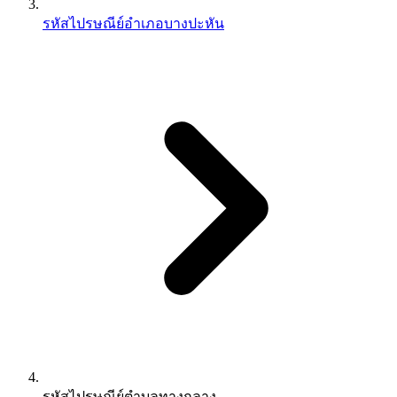
รหัสไปรษณีย์อำเภอบางปะหัน
รหัสไปรษณีย์ตำบลทางกลาง