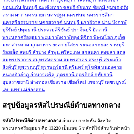
ขอนแก่น
จันทบุรี
ฉะเชิงเทรา
ชลบุรี
ชัยนาท
ชัยภูมิ
ชุมพร
ตรัง
ตราด
ตาก
นครนายก
นครปฐม
นครพนม
นครราชสีมา
นครศรีธรรมราช
นครสวรรค์
นนทบุรี
นราธิวาส
น่าน
บึงกาฬ
บุรีรัมย์
ปทุมธานี
ประจวบคีรีขันธ์
ปราจีนบุรี
ปัตตานี
พระนครศรีอยุธยา
พะเยา
พังงา
พัทลุง
พิจิตร
พิษณุโลก
ภูเก็ต
มหาสารคาม
มุกดาหาร
ยะลา
ยโสธร
ระนอง
ระยอง
ราชบุรี
ร้อยเอ็ด
ลพบุรี
ลำปาง
ลำพูน
ศรีสะเกษ
สกลนคร
สงขลา
สตูล
สมุทรปราการ
สมุทรสงคราม
สมุทรสาคร
สระบุรี
สระแก้ว
สิงห์บุรี
สุพรรณบุรี
สุราษฎร์ธานี
สุรินทร์
สุโขทัย
หนองคาย
หนองบัวลำภู
อำนาจเจริญ
อุดรธานี
อุตรดิตถ์
อุทัยธานี
อุบลราชธานี
อ่างทอง
เชียงราย
เชียงใหม่
เพชรบุรี
เพชรบูรณ์
เลย
แพร่
แม่ฮ่องสอน
สรุปข้อมูลรหัสไปรษณีย์ตำบลทางกลาง
รหัสไปรษณีย์ตำบลทางกลาง
อำเภอบางปะหัน จังหวัด
พระนครศรีอยุธยา คือ
13220
เป็นเลข 5 หลักที่ใช้สำหรับจ่าหน้า