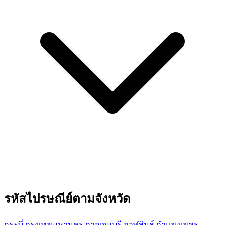
รหัสไปรษณีย์ตามจังหวัด
กระบี่
กรุงเทพมหานคร
กาญจนบุรี
กาฬสินธุ์
กำแพงเพชร