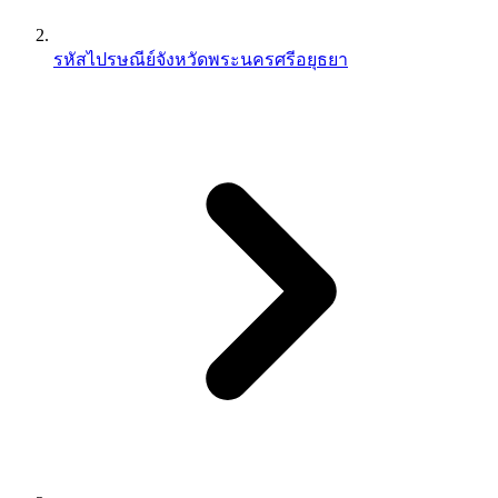
รหัสไปรษณีย์จังหวัดพระนครศรีอยุธยา