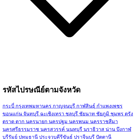
รหัสไปรษณีย์ตามจังหวัด
กระบี่
กรุงเทพมหานคร
กาญจนบุรี
กาฬสินธุ์
กำแพงเพชร
ขอนแก่น
จันทบุรี
ฉะเชิงเทรา
ชลบุรี
ชัยนาท
ชัยภูมิ
ชุมพร
ตรัง
ตราด
ตาก
นครนายก
นครปฐม
นครพนม
นครราชสีมา
นครศรีธรรมราช
นครสวรรค์
นนทบุรี
นราธิวาส
น่าน
บึงกาฬ
บุรีรัมย์
ปทุมธานี
ประจวบคีรีขันธ์
ปราจีนบุรี
ปัตตานี