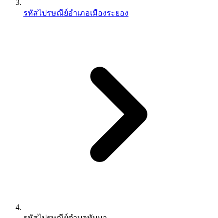
รหัสไปรษณีย์อำเภอเมืองระยอง
รหัสไปรษณีย์ตำบลทับมา