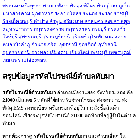
พระนครศรีอยุธยา
พะเยา
พังงา
พัทลุง
พิจิตร
พิษณุโลก
ภูเก็ต
มหาสารคาม
มุกดาหาร
ยะลา
ยโสธร
ระนอง
ระยอง
ราชบุรี
ร้อยเอ็ด
ลพบุรี
ลำปาง
ลำพูน
ศรีสะเกษ
สกลนคร
สงขลา
สตูล
สมุทรปราการ
สมุทรสงคราม
สมุทรสาคร
สระบุรี
สระแก้ว
สิงห์บุรี
สุพรรณบุรี
สุราษฎร์ธานี
สุรินทร์
สุโขทัย
หนองคาย
หนองบัวลำภู
อำนาจเจริญ
อุดรธานี
อุตรดิตถ์
อุทัยธานี
อุบลราชธานี
อ่างทอง
เชียงราย
เชียงใหม่
เพชรบุรี
เพชรบูรณ์
เลย
แพร่
แม่ฮ่องสอน
สรุปข้อมูลรหัสไปรษณีย์ตำบลทับมา
รหัสไปรษณีย์ตำบลทับมา
อำเภอเมืองระยอง จังหวัดระยอง คือ
21000
เป็นเลข 5 หลักที่ใช้สำหรับจ่าหน้าซอง ส่งจดหมาย ส่ง
พัสดุ EMS ลงทะเบียน หรือกรอกที่อยู่ในการสั่งซื้อสินค้า
ออนไลน์ เพียงระบุรหัสไปรษณีย์
21000
ต่อท้ายที่อยู่ผู้รับในตำบล
ทับมา
หากต้องการดู
รหัสไปรษณีย์ตำบลทับมา
และตำบลอื่นๆ ใน