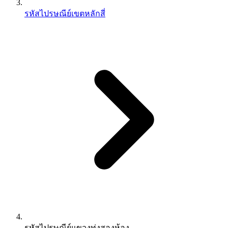
รหัสไปรษณีย์เขตหลักสี่
รหัสไปรษณีย์แขวงทุ่งสองห้อง