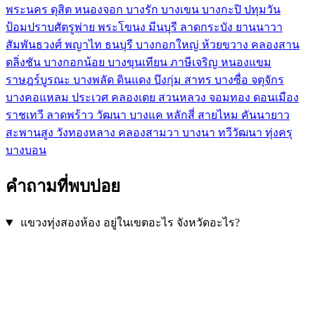
พระนคร
ดุสิต
หนองจอก
บางรัก
บางเขน
บางกะปิ
ปทุมวัน
ป้อมปราบศัตรูพ่าย
พระโขนง
มีนบุรี
ลาดกระบัง
ยานนาวา
สัมพันธวงศ์
พญาไท
ธนบุรี
บางกอกใหญ่
ห้วยขวาง
คลองสาน
ตลิ่งชัน
บางกอกน้อย
บางขุนเทียน
ภาษีเจริญ
หนองแขม
ราษฎร์บูรณะ
บางพลัด
ดินแดง
บึงกุ่ม
สาทร
บางซื่อ
จตุจักร
บางคอแหลม
ประเวศ
คลองเตย
สวนหลวง
จอมทอง
ดอนเมือง
ราชเทวี
ลาดพร้าว
วัฒนา
บางแค
หลักสี่
สายไหม
คันนายาว
สะพานสูง
วังทองหลาง
คลองสามวา
บางนา
ทวีวัฒนา
ทุ่งครุ
บางบอน
คำถามที่พบบ่อย
แขวงทุ่งสองห้อง อยู่ในเขตอะไร จังหวัดอะไร?