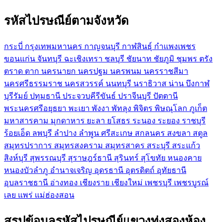
รหัสไปรษณีย์ตามจังหวัด
กระบี่
กรุงเทพมหานคร
กาญจนบุรี
กาฬสินธุ์
กำแพงเพชร
ขอนแก่น
จันทบุรี
ฉะเชิงเทรา
ชลบุรี
ชัยนาท
ชัยภูมิ
ชุมพร
ตรัง
ตราด
ตาก
นครนายก
นครปฐม
นครพนม
นครราชสีมา
นครศรีธรรมราช
นครสวรรค์
นนทบุรี
นราธิวาส
น่าน
บึงกาฬ
บุรีรัมย์
ปทุมธานี
ประจวบคีรีขันธ์
ปราจีนบุรี
ปัตตานี
พระนครศรีอยุธยา
พะเยา
พังงา
พัทลุง
พิจิตร
พิษณุโลก
ภูเก็ต
มหาสารคาม
มุกดาหาร
ยะลา
ยโสธร
ระนอง
ระยอง
ราชบุรี
ร้อยเอ็ด
ลพบุรี
ลำปาง
ลำพูน
ศรีสะเกษ
สกลนคร
สงขลา
สตูล
สมุทรปราการ
สมุทรสงคราม
สมุทรสาคร
สระบุรี
สระแก้ว
สิงห์บุรี
สุพรรณบุรี
สุราษฎร์ธานี
สุรินทร์
สุโขทัย
หนองคาย
หนองบัวลำภู
อำนาจเจริญ
อุดรธานี
อุตรดิตถ์
อุทัยธานี
อุบลราชธานี
อ่างทอง
เชียงราย
เชียงใหม่
เพชรบุรี
เพชรบูรณ์
เลย
แพร่
แม่ฮ่องสอน
สรุปข้อมูลรหัสไปรษณีย์แขวงทุ่งสองห้อง