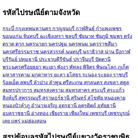
รหัสไปรษณีย์ตามจังหวัด
กระบี่
กรุงเทพมหานคร
กาญจนบุรี
กาฬสินธุ์
กำแพงเพชร
ขอนแก่น
จันทบุรี
ฉะเชิงเทรา
ชลบุรี
ชัยนาท
ชัยภูมิ
ชุมพร
ตรัง
ตราด
ตาก
นครนายก
นครปฐม
นครพนม
นครราชสีมา
นครศรีธรรมราช
นครสวรรค์
นนทบุรี
นราธิวาส
น่าน
บึงกาฬ
บุรีรัมย์
ปทุมธานี
ประจวบคีรีขันธ์
ปราจีนบุรี
ปัตตานี
พระนครศรีอยุธยา
พะเยา
พังงา
พัทลุง
พิจิตร
พิษณุโลก
ภูเก็ต
มหาสารคาม
มุกดาหาร
ยะลา
ยโสธร
ระนอง
ระยอง
ราชบุรี
ร้อยเอ็ด
ลพบุรี
ลำปาง
ลำพูน
ศรีสะเกษ
สกลนคร
สงขลา
สตูล
สมุทรปราการ
สมุทรสงคราม
สมุทรสาคร
สระบุรี
สระแก้ว
สิงห์บุรี
สุพรรณบุรี
สุราษฎร์ธานี
สุรินทร์
สุโขทัย
หนองคาย
หนองบัวลำภู
อำนาจเจริญ
อุดรธานี
อุตรดิตถ์
อุทัยธานี
อุบลราชธานี
อ่างทอง
เชียงราย
เชียงใหม่
เพชรบุรี
เพชรบูรณ์
เลย
แพร่
แม่ฮ่องสอน
สรุปข้อมูลรหัสไปรษณีย์แขวงวัดราชบพิธ