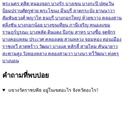
พระนคร
ดุสิต
หนองจอก
บางรัก
บางเขน
บางกะปิ
ปทุมวัน
ป้อมปราบศัตรูพ่าย
พระโขนง
มีนบุรี
ลาดกระบัง
ยานนาวา
สัมพันธวงศ์
พญาไท
ธนบุรี
บางกอกใหญ่
ห้วยขวาง
คลองสาน
ตลิ่งชัน
บางกอกน้อย
บางขุนเทียน
ภาษีเจริญ
หนองแขม
ราษฎร์บูรณะ
บางพลัด
ดินแดง
บึงกุ่ม
สาทร
บางซื่อ
จตุจักร
บางคอแหลม
ประเวศ
คลองเตย
สวนหลวง
จอมทอง
ดอนเมือง
ราชเทวี
ลาดพร้าว
วัฒนา
บางแค
หลักสี่
สายไหม
คันนายาว
สะพานสูง
วังทองหลาง
คลองสามวา
บางนา
ทวีวัฒนา
ทุ่งครุ
บางบอน
คำถามที่พบบ่อย
แขวงวัดราชบพิธ อยู่ในเขตอะไร จังหวัดอะไร?