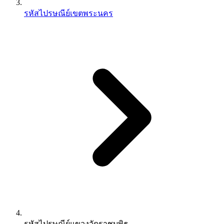
รหัสไปรษณีย์เขตพระนคร
รหัสไปรษณีย์แขวงวัดราชบพิธ