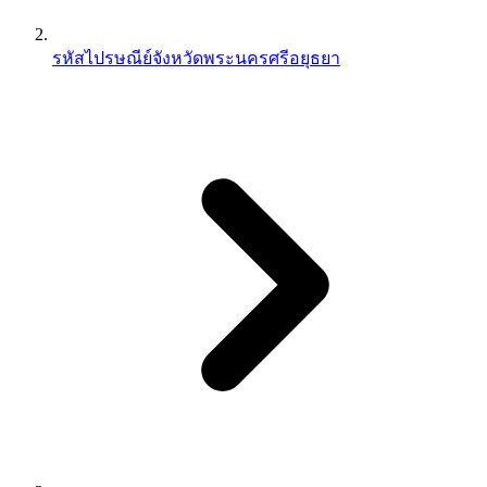
รหัสไปรษณีย์จังหวัดพระนครศรีอยุธยา