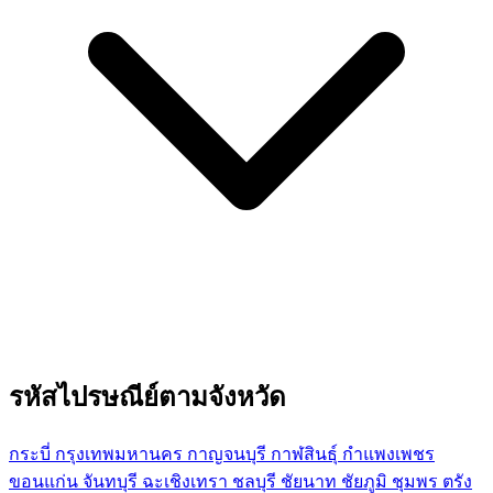
รหัสไปรษณีย์ตามจังหวัด
กระบี่
กรุงเทพมหานคร
กาญจนบุรี
กาฬสินธุ์
กำแพงเพชร
ขอนแก่น
จันทบุรี
ฉะเชิงเทรา
ชลบุรี
ชัยนาท
ชัยภูมิ
ชุมพร
ตรัง