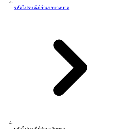
รหัสไปรษณีย์อำเภอบางบาล
รหัสไปรษณีย์ตำบลวัดตะกู