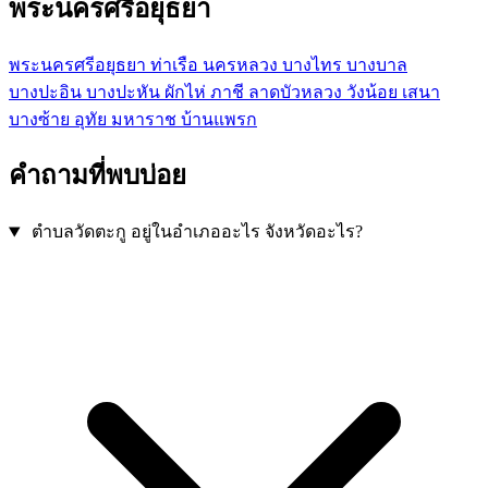
พระนครศรีอยุธยา
พระนครศรีอยุธยา
ท่าเรือ
นครหลวง
บางไทร
บางบาล
บางปะอิน
บางปะหัน
ผักไห่
ภาชี
ลาดบัวหลวง
วังน้อย
เสนา
บางซ้าย
อุทัย
มหาราช
บ้านแพรก
คำถามที่พบบ่อย
ตำบลวัดตะกู อยู่ในอำเภออะไร จังหวัดอะไร?