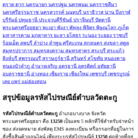
ตราด
ตาก
นครนายก
นครปฐม
นครพนม
นครราชสีมา
นครศรีธรรมราช
นครสวรรค์
นนทบุรี
นราธิวาส
น่าน
บึงกาฬ
บุรีรัมย์
ปทุมธานี
ประจวบคีรีขันธ์
ปราจีนบุรี
ปัตตานี
พระนครศรีอยุธยา
พะเยา
พังงา
พัทลุง
พิจิตร
พิษณุโลก
ภูเก็ต
มหาสารคาม
มุกดาหาร
ยะลา
ยโสธร
ระนอง
ระยอง
ราชบุรี
ร้อยเอ็ด
ลพบุรี
ลำปาง
ลำพูน
ศรีสะเกษ
สกลนคร
สงขลา
สตูล
สมุทรปราการ
สมุทรสงคราม
สมุทรสาคร
สระบุรี
สระแก้ว
สิงห์บุรี
สุพรรณบุรี
สุราษฎร์ธานี
สุรินทร์
สุโขทัย
หนองคาย
หนองบัวลำภู
อำนาจเจริญ
อุดรธานี
อุตรดิตถ์
อุทัยธานี
อุบลราชธานี
อ่างทอง
เชียงราย
เชียงใหม่
เพชรบุรี
เพชรบูรณ์
เลย
แพร่
แม่ฮ่องสอน
สรุปข้อมูลรหัสไปรษณีย์ตำบลวัดตะกู
รหัสไปรษณีย์ตำบลวัดตะกู
อำเภอบางบาล จังหวัด
พระนครศรีอยุธยา คือ
13250
เป็นเลข 5 หลักที่ใช้สำหรับจ่าหน้า
ซอง ส่งจดหมาย ส่งพัสดุ EMS ลงทะเบียน หรือกรอกที่อยู่ในการ
สั่งซื้อสินค้าออนไลน์ เพียงระบุรหัสไปรษณีย์
13250
ต่อท้ายที่อยู่