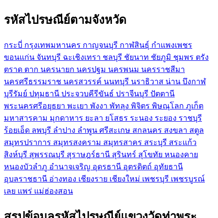
รหัสไปรษณีย์ตามจังหวัด
กระบี่
กรุงเทพมหานคร
กาญจนบุรี
กาฬสินธุ์
กำแพงเพชร
ขอนแก่น
จันทบุรี
ฉะเชิงเทรา
ชลบุรี
ชัยนาท
ชัยภูมิ
ชุมพร
ตรัง
ตราด
ตาก
นครนายก
นครปฐม
นครพนม
นครราชสีมา
นครศรีธรรมราช
นครสวรรค์
นนทบุรี
นราธิวาส
น่าน
บึงกาฬ
บุรีรัมย์
ปทุมธานี
ประจวบคีรีขันธ์
ปราจีนบุรี
ปัตตานี
พระนครศรีอยุธยา
พะเยา
พังงา
พัทลุง
พิจิตร
พิษณุโลก
ภูเก็ต
มหาสารคาม
มุกดาหาร
ยะลา
ยโสธร
ระนอง
ระยอง
ราชบุรี
ร้อยเอ็ด
ลพบุรี
ลำปาง
ลำพูน
ศรีสะเกษ
สกลนคร
สงขลา
สตูล
สมุทรปราการ
สมุทรสงคราม
สมุทรสาคร
สระบุรี
สระแก้ว
สิงห์บุรี
สุพรรณบุรี
สุราษฎร์ธานี
สุรินทร์
สุโขทัย
หนองคาย
หนองบัวลำภู
อำนาจเจริญ
อุดรธานี
อุตรดิตถ์
อุทัยธานี
อุบลราชธานี
อ่างทอง
เชียงราย
เชียงใหม่
เพชรบุรี
เพชรบูรณ์
เลย
แพร่
แม่ฮ่องสอน
สรุปข้อมูลรหัสไปรษณีย์แขวงวัดท่าพระ