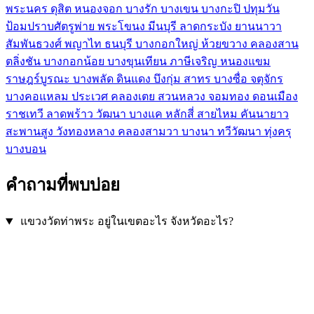
พระนคร
ดุสิต
หนองจอก
บางรัก
บางเขน
บางกะปิ
ปทุมวัน
ป้อมปราบศัตรูพ่าย
พระโขนง
มีนบุรี
ลาดกระบัง
ยานนาวา
สัมพันธวงศ์
พญาไท
ธนบุรี
บางกอกใหญ่
ห้วยขวาง
คลองสาน
ตลิ่งชัน
บางกอกน้อย
บางขุนเทียน
ภาษีเจริญ
หนองแขม
ราษฎร์บูรณะ
บางพลัด
ดินแดง
บึงกุ่ม
สาทร
บางซื่อ
จตุจักร
บางคอแหลม
ประเวศ
คลองเตย
สวนหลวง
จอมทอง
ดอนเมือง
ราชเทวี
ลาดพร้าว
วัฒนา
บางแค
หลักสี่
สายไหม
คันนายาว
สะพานสูง
วังทองหลาง
คลองสามวา
บางนา
ทวีวัฒนา
ทุ่งครุ
บางบอน
คำถามที่พบบ่อย
แขวงวัดท่าพระ อยู่ในเขตอะไร จังหวัดอะไร?