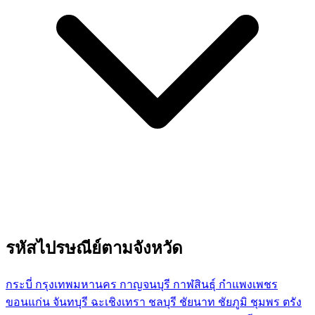
รหัสไปรษณีย์ตามจังหวัด
กระบี่
กรุงเทพมหานคร
กาญจนบุรี
กาฬสินธุ์
กำแพงเพชร
ขอนแก่น
จันทบุรี
ฉะเชิงเทรา
ชลบุรี
ชัยนาท
ชัยภูมิ
ชุมพร
ตรัง