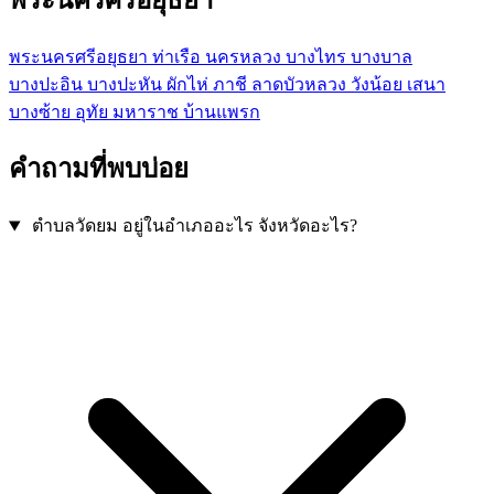
พระนครศรีอยุธยา
ท่าเรือ
นครหลวง
บางไทร
บางบาล
บางปะอิน
บางปะหัน
ผักไห่
ภาชี
ลาดบัวหลวง
วังน้อย
เสนา
บางซ้าย
อุทัย
มหาราช
บ้านแพรก
คำถามที่พบบ่อย
ตำบลวัดยม อยู่ในอำเภออะไร จังหวัดอะไร?