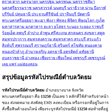
ตราด
ตาก
นครนายก
นครปฐม
นครพนม
นครราชสีมา
นครศรีธรรมราช
นครสวรรค์
นนทบุรี
นราธิวาส
น่าน
บึงกาฬ
บุรีรัมย์
ปทุมธานี
ประจวบคีรีขันธ์
ปราจีนบุรี
ปัตตานี
พระนครศรีอยุธยา
พะเยา
พังงา
พัทลุง
พิจิตร
พิษณุโลก
ภูเก็ต
มหาสารคาม
มุกดาหาร
ยะลา
ยโสธร
ระนอง
ระยอง
ราชบุรี
ร้อยเอ็ด
ลพบุรี
ลำปาง
ลำพูน
ศรีสะเกษ
สกลนคร
สงขลา
สตูล
สมุทรปราการ
สมุทรสงคราม
สมุทรสาคร
สระบุรี
สระแก้ว
สิงห์บุรี
สุพรรณบุรี
สุราษฎร์ธานี
สุรินทร์
สุโขทัย
หนองคาย
หนองบัวลำภู
อำนาจเจริญ
อุดรธานี
อุตรดิตถ์
อุทัยธานี
อุบลราชธานี
อ่างทอง
เชียงราย
เชียงใหม่
เพชรบุรี
เพชรบูรณ์
เลย
แพร่
แม่ฮ่องสอน
สรุปข้อมูลรหัสไปรษณีย์ตำบลวัดยม
รหัสไปรษณีย์ตำบลวัดยม
อำเภอบางบาล จังหวัด
พระนครศรีอยุธยา คือ
13250
เป็นเลข 5 หลักที่ใช้สำหรับจ่าหน้า
ซอง ส่งจดหมาย ส่งพัสดุ EMS ลงทะเบียน หรือกรอกที่อยู่ในการ
สั่งซื้อสินค้าออนไลน์ เพียงระบุรหัสไปรษณีย์
13250
ต่อท้ายที่อยู่