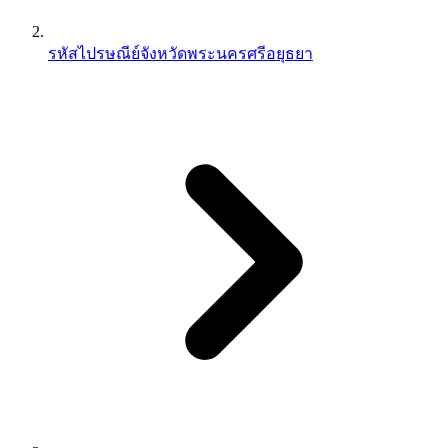
รหัสไปรษณีย์จังหวัดพระนครศรีอยุธยา