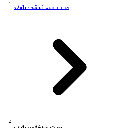
รหัสไปรษณีย์อำเภอบางบาล
รหัสไปรษณีย์ตำบลวัดยม