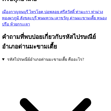
เมืองกาญจนบุรี
ไทรโยค
บ่อพลอย
ศรีสวัสดิ์
ท่ามะกา
ท่าม่วง
ทองผาภูมิ
สังขละบุรี
พนมทวน
เลาขวัญ
ด่านมะขามเตี้ย
หนอง
ปรือ
ห้วยกระเจา
คำถามที่พบบ่อยเกี่ยวกับรหัสไปรษณีย์
อำเภอด่านมะขามเตี้ย
รหัสไปรษณีย์อำเภอด่านมะขามเตี้ย คืออะไร?