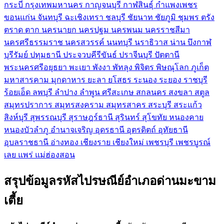
กระบี่
กรุงเทพมหานคร
กาญจนบุรี
กาฬสินธุ์
กำแพงเพชร
ขอนแก่น
จันทบุรี
ฉะเชิงเทรา
ชลบุรี
ชัยนาท
ชัยภูมิ
ชุมพร
ตรัง
ตราด
ตาก
นครนายก
นครปฐม
นครพนม
นครราชสีมา
นครศรีธรรมราช
นครสวรรค์
นนทบุรี
นราธิวาส
น่าน
บึงกาฬ
บุรีรัมย์
ปทุมธานี
ประจวบคีรีขันธ์
ปราจีนบุรี
ปัตตานี
พระนครศรีอยุธยา
พะเยา
พังงา
พัทลุง
พิจิตร
พิษณุโลก
ภูเก็ต
มหาสารคาม
มุกดาหาร
ยะลา
ยโสธร
ระนอง
ระยอง
ราชบุรี
ร้อยเอ็ด
ลพบุรี
ลำปาง
ลำพูน
ศรีสะเกษ
สกลนคร
สงขลา
สตูล
สมุทรปราการ
สมุทรสงคราม
สมุทรสาคร
สระบุรี
สระแก้ว
สิงห์บุรี
สุพรรณบุรี
สุราษฎร์ธานี
สุรินทร์
สุโขทัย
หนองคาย
หนองบัวลำภู
อำนาจเจริญ
อุดรธานี
อุตรดิตถ์
อุทัยธานี
อุบลราชธานี
อ่างทอง
เชียงราย
เชียงใหม่
เพชรบุรี
เพชรบูรณ์
เลย
แพร่
แม่ฮ่องสอน
สรุปข้อมูลรหัสไปรษณีย์อำเภอด่านมะขาม
เตี้ย