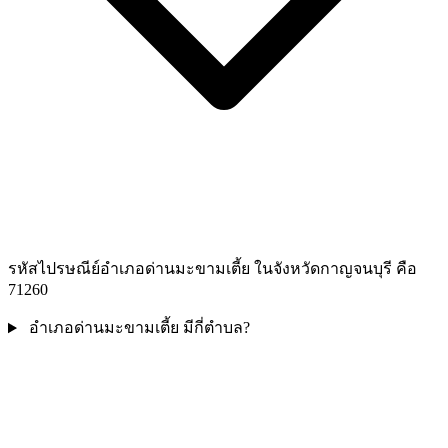
รหัสไปรษณีย์อำเภอด่านมะขามเตี้ย ในจังหวัดกาญจนบุรี คือ
71260
อำเภอด่านมะขามเตี้ย มีกี่ตำบล?